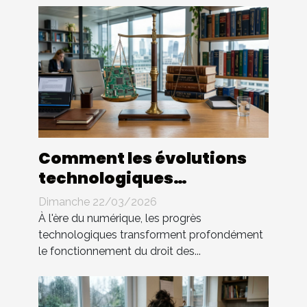
Comment les évolutions
technologiques
impactent-elles le droit
Dimanche 22/03/2026
des contrats ?
À l'ère du numérique, les progrès
technologiques transforment profondément
le fonctionnement du droit des...