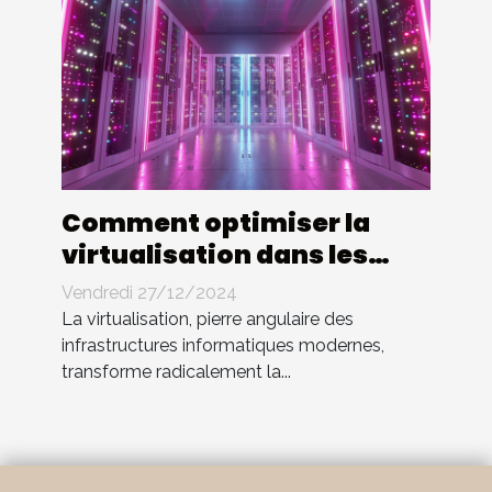
Comment optimiser la
virtualisation dans les
entreprises modernes
Vendredi 27/12/2024
La virtualisation, pierre angulaire des
infrastructures informatiques modernes,
transforme radicalement la...