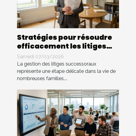
Stratégies pour résoudre
efficacement les litiges
successoraux
Samedi 07/03/2026
La gestion des litiges successoraux
représente une étape délicate dans la vie de
nombreuses familles....