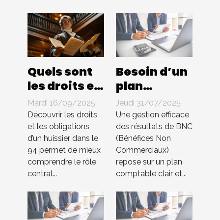
Quels sont
Besoin d’un
les droits et
plan
les
comptable
Mardi 16/09/2025
Jeudi 31/07/2025
obligations
pour BNC ?
Découvrir les droits
Une gestion efficace
d'un
Compta 4
et les obligations
des résultats de BNC
d’un huissier dans le
(Bénéfices Non
huissier
You
94 permet de mieux
Commerciaux)
dans le 94 ?
s’occupe de
comprendre le rôle
repose sur un plan
tout !
central...
comptable clair et...