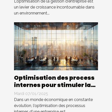
L'optimisation de la gestion d'entreprise est
un levier de croissance incontournable dans
un environnement...
Optimisation des process
internes pour stimuler la
croissance d'entreprise
Mardi 07/01/2025
Dans un monde économique en constante
évolution, l'optimisation des processus
internes d'une entreprise est...