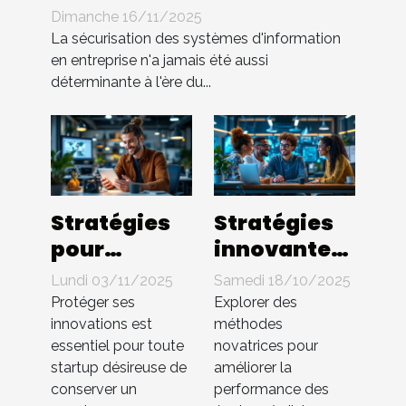
d'information en
Dimanche 16/11/2025
entreprise
La sécurisation des systèmes d'information
en entreprise n'a jamais été aussi
déterminante à l'ère du...
Stratégies
Stratégies
pour
innovantes
protéger les
pour
Lundi 03/11/2025
Samedi 18/10/2025
innovations
booster
Protéger ses
Explorer des
en startup
l'efficacité
innovations est
méthodes
essentiel pour toute
novatrices pour
sans brevet
des équipes
startup désireuse de
améliorer la
à distance
conserver un
performance des