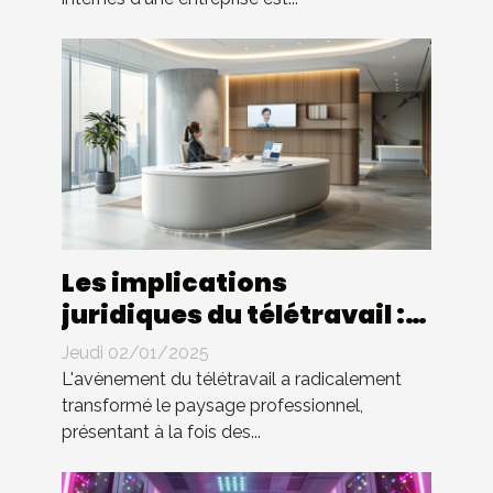
Les implications
juridiques du télétravail :
droits et devoirs des
Jeudi 02/01/2025
employés
L'avènement du télétravail a radicalement
transformé le paysage professionnel,
présentant à la fois des...