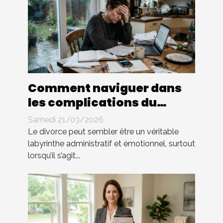
Comment naviguer dans
les complications du
divorce sans avocat ?
Samedi 21/03/2026
Le divorce peut sembler être un véritable
labyrinthe administratif et émotionnel, surtout
lorsqu’il s’agit...