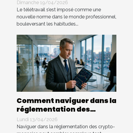
législatifs du télétravail ?
Dimanche 19/04/2026
Le télétravail s’est imposé comme une
nouvelle norme dans le monde professionnel,
bouleversant les habitudes...
Comment naviguer dans la
réglementation des
crypto-monnaies ?
Lundi 13/04/2026
Naviguer dans la réglementation des crypto-