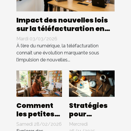
Impact des nouvelles lois
sur la téléfacturation en
entreprise : quels
Mardi 03/03/2026
changements ?
À l’ère du numérique, la téléfacturation
connaît une évolution marquante sous
l’impulsion de nouvelles...
Comment
Stratégies
les petites
pour
entreprises
optimiser la
Samedi 28/02/2026
Mercredi
peuvent-
gestion du