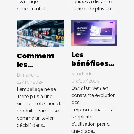
avantage
équipes à distance
concurrentiel,...
devient de plus en...
Les
Comment
bénéfices
les
d'une
innovations
Vendredi
Dimanche
interface
en
03/10/2025
12/10/2025
utilisateur
Dans l'univers en
packaging
L’emballage ne se
constante évolution
intuitive
limite plus à une
influencent-
des
simple protection du
dans les
elles les
cryptomonnaies, la
produit : il s’impose
échanges
ventes ?
simplicité
comme un levier
de cryptos
d’utilisation prend
décisif dans...
une place...