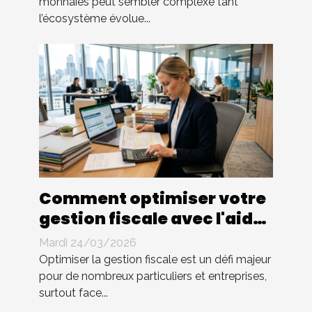
monnaies peut sembler complexe tant
l’écosystème évolue...
Comment optimiser votre
gestion fiscale avec l'aide
d'un expert ?
Mardi 24/03/2026
Optimiser la gestion fiscale est un défi majeur
pour de nombreux particuliers et entreprises,
surtout face...