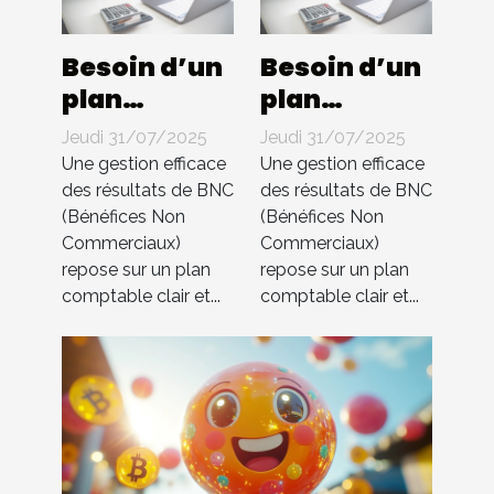
Besoin d’un
Besoin d’un
plan
plan
comptable
comptable
Jeudi 31/07/2025
Jeudi 31/07/2025
pour BNC ?
pour BNC ?
Une gestion efficace
Une gestion efficace
Compta 4
Compta 4
des résultats de BNC
des résultats de BNC
(Bénéfices Non
(Bénéfices Non
You
You
Commerciaux)
Commerciaux)
s’occupe de
s’occupe de
repose sur un plan
repose sur un plan
tout !
tout !
comptable clair et...
comptable clair et...