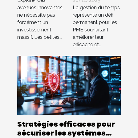
Explorer des
26/11/2025
elles
temps au
avenues innovantes
La gestion du temps
ne nécessite pas
représente un défi
innover
sein des PME
forcément un
permanent pour les
sans gros
investissement
PME souhaitant
budget ?
massif. Les petites...
améliorer leur
efficacité et...
Stratégies efficaces pour
sécuriser les systèmes