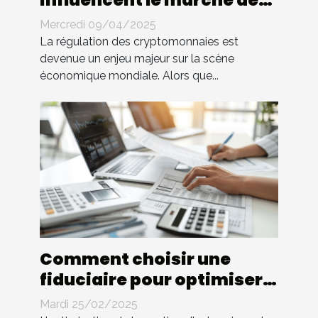
influencent le marché des
cryptomonnaies
Mercredi 09/04/2025
La régulation des cryptomonnaies est
devenue un enjeu majeur sur la scène
économique mondiale. Alors que...
Comment choisir une
fiduciaire pour optimiser
la gestion d'entreprise
Mardi 25/02/2025