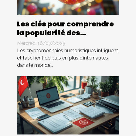
Les clés pour comprendre
la popularité des
cryptomonnaies
Mercredi 16/07/2025
humoristiques
Les cryptomonnaies humoristiques intriguent
et fascinent de plus en plus d’internautes
dans le monde...