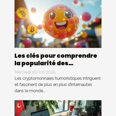
Les clés pour comprendre
la popularité des
cryptomonnaies
Mercredi 16/07/2025
humoristiques
Les cryptomonnaies humoristiques intriguent
et fascinent de plus en plus d’internautes
dans le monde...