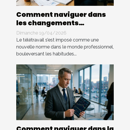
Comment naviguer dans
les changements
législatifs du télétravail ?
Dimanche 19/04/2026
Le télétravail s’est imposé comme une
nouvelle norme dans le monde professionnel,
bouleversant les habitudes...
Comment naviguer dans la