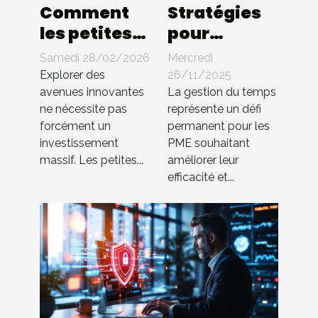
Comment
Stratégies
les petites
pour
entreprises
optimiser la
Samedi 28/02/2026
Mercredi
peuvent-
gestion du
Explorer des
26/11/2025
elles
temps au
avenues innovantes
La gestion du temps
ne nécessite pas
représente un défi
innover
sein des PME
forcément un
permanent pour les
sans gros
investissement
PME souhaitant
budget ?
massif. Les petites...
améliorer leur
efficacité et...