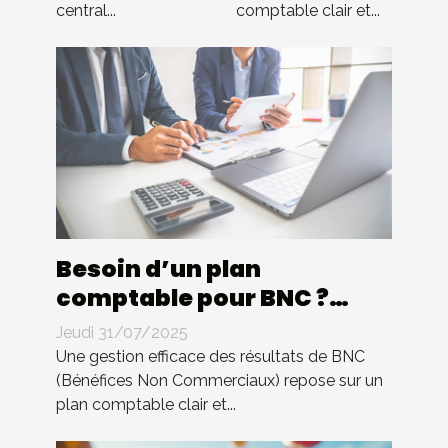
tout !
central...
comptable clair et...
Besoin d’un plan
comptable pour BNC ?
Compta 4 You s’occupe de
Jeudi 31/07/2025
tout !
Une gestion efficace des résultats de BNC
(Bénéfices Non Commerciaux) repose sur un
plan comptable clair et...