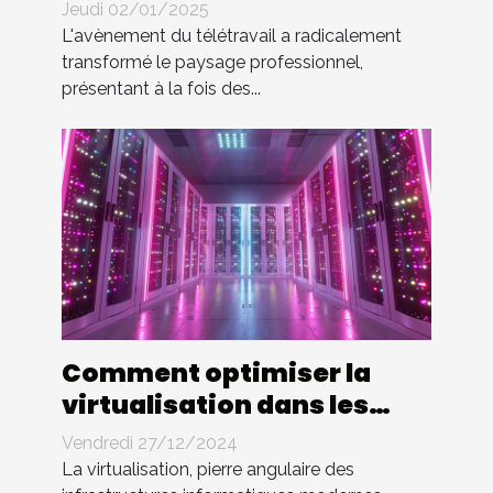
droits et devoirs des
Jeudi 02/01/2025
employés
L'avènement du télétravail a radicalement
transformé le paysage professionnel,
présentant à la fois des...
Comment optimiser la
virtualisation dans les
entreprises modernes
Vendredi 27/12/2024
La virtualisation, pierre angulaire des