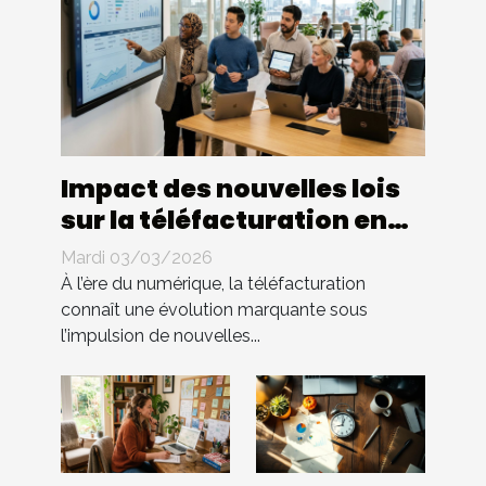
Impact des nouvelles lois
sur la téléfacturation en
entreprise : quels
Mardi 03/03/2026
changements ?
À l’ère du numérique, la téléfacturation
connaît une évolution marquante sous
l’impulsion de nouvelles...