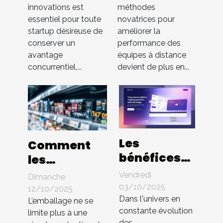
en startup
l'efficacité
innovations est
méthodes
essentiel pour toute
novatrices pour
sans brevet
des équipes
startup désireuse de
améliorer la
à distance
conserver un
performance des
avantage
équipes à distance
concurrentiel,...
devient de plus en...
Les
Comment
bénéfices
les
d'une
innovations
Vendredi
Dimanche
interface
en
03/10/2025
12/10/2025
utilisateur
Dans l'univers en
packaging
L’emballage ne se
constante évolution
intuitive
limite plus à une
influencent-
des