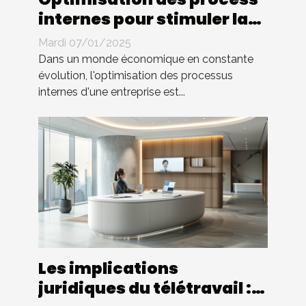
internes pour stimuler la
croissance d'entreprise
Mardi 07/01/2025
Dans un monde économique en constante
évolution, l'optimisation des processus
internes d'une entreprise est...
Les implications
juridiques du télétravail :