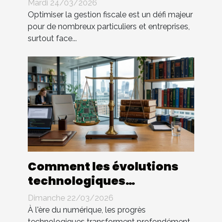
d'un expert ?
Mardi 24/03/2026
Optimiser la gestion fiscale est un défi majeur
pour de nombreux particuliers et entreprises,
surtout face...
Comment les évolutions
technologiques
impactent-elles le droit
Dimanche 22/03/2026
des contrats ?
À l'ère du numérique, les progrès
technologiques transforment profondément