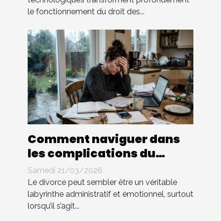
le fonctionnement du droit des...
Comment naviguer dans
les complications du
divorce sans avocat ?
Samedi 21/03/2026
Le divorce peut sembler être un véritable
labyrinthe administratif et émotionnel, surtout
lorsqu’il s’agit...