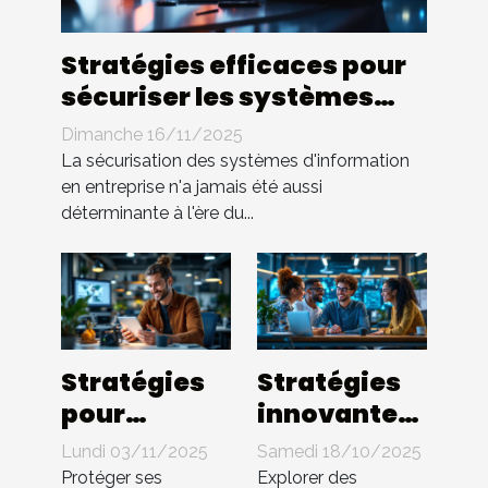
Stratégies efficaces pour
sécuriser les systèmes
d'information en
Dimanche 16/11/2025
entreprise
La sécurisation des systèmes d'information
en entreprise n'a jamais été aussi
déterminante à l'ère du...
Stratégies
Stratégies
pour
innovantes
protéger les
pour
Lundi 03/11/2025
Samedi 18/10/2025
innovations
booster
Protéger ses
Explorer des