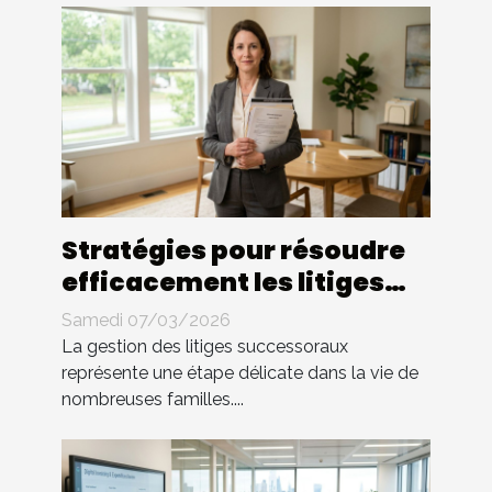
Stratégies pour résoudre
efficacement les litiges
successoraux
Samedi 07/03/2026
La gestion des litiges successoraux
représente une étape délicate dans la vie de
nombreuses familles....