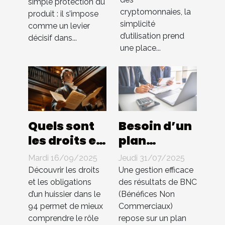
simple protection du
dans les
elles les
cryptomonnaies, la
produit : il s’impose
échanges
ventes ?
simplicité
comme un levier
de cryptos
d’utilisation prend
décisif dans...
une place...
Quels sont
Besoin d’un
les droits et
plan
les
comptable
Mardi 16/09/2025
Jeudi 31/07/2025
obligations
pour BNC ?
Découvrir les droits
Une gestion efficace
d'un
Compta 4
et les obligations
des résultats de BNC
d’un huissier dans le
(Bénéfices Non
huissier
You
94 permet de mieux
Commerciaux)
dans le 94 ?
s’occupe de
comprendre le rôle
repose sur un plan