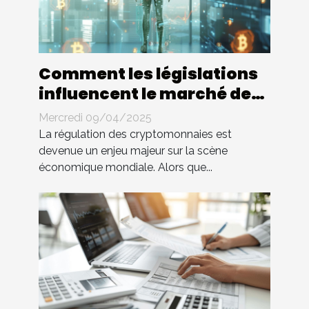
Comment les législations
influencent le marché des
cryptomonnaies
Mercredi 09/04/2025
La régulation des cryptomonnaies est
devenue un enjeu majeur sur la scène
économique mondiale. Alors que...