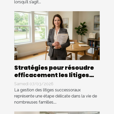
lorsqu’il s’agit...
Stratégies pour résoudre
efficacement les litiges
successoraux
Samedi 07/03/2026
La gestion des litiges successoraux
représente une étape délicate dans la vie de
nombreuses familles....