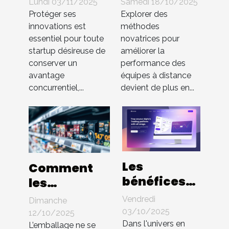
Lundi 03/11/2025
Samedi 18/10/2025
innovations
booster
Protéger ses
Explorer des
en startup
l'efficacité
innovations est
méthodes
essentiel pour toute
novatrices pour
sans brevet
des équipes
startup désireuse de
améliorer la
à distance
conserver un
performance des
avantage
équipes à distance
concurrentiel,...
devient de plus en...
Les
Comment
bénéfices
les
d'une
innovations
Vendredi
Dimanche
interface
en
03/10/2025
12/10/2025
utilisateur
Dans l'univers en
packaging
L’emballage ne se