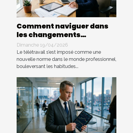
Comment naviguer dans
les changements
législatifs du télétravail ?
Dimanche 19/04/2026
Le télétravail s’est imposé comme une
nouvelle norme dans le monde professionnel,
bouleversant les habitudes...