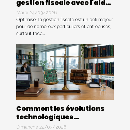
gestion fiscale avec l'aide
d'un expert ?
Mardi 24/03/2026
Optimiser la gestion fiscale est un défi majeur
pour de nombreux particuliers et entreprises,
surtout face...
Comment les évolutions
technologiques
impactent-elles le droit
Dimanche 22/03/2026