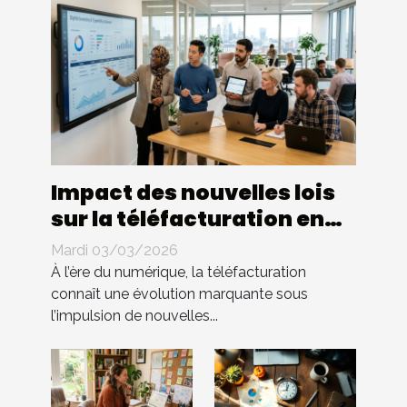
Impact des nouvelles lois
sur la téléfacturation en
entreprise : quels
Mardi 03/03/2026
changements ?
À l’ère du numérique, la téléfacturation
connaît une évolution marquante sous
l’impulsion de nouvelles...