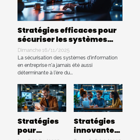
Stratégies efficaces pour
sécuriser les systèmes
d'information en
Dimanche 16/11/2025
entreprise
La sécurisation des systèmes d'information
en entreprise n'a jamais été aussi
déterminante à l'ère du...
Stratégies
Stratégies
pour
innovantes
protéger les
pour