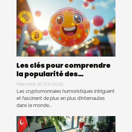
Les clés pour comprendre
la popularité des
cryptomonnaies
Mercredi 16/07/2025
humoristiques
Les cryptomonnaies humoristiques intriguent
et fascinent de plus en plus d’internautes
dans le monde...