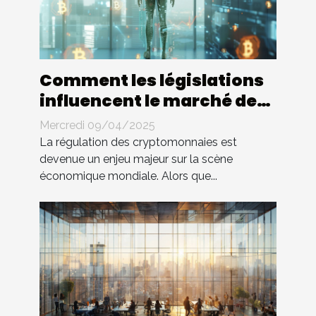
Comment les législations
influencent le marché des
cryptomonnaies
Mercredi 09/04/2025
La régulation des cryptomonnaies est
devenue un enjeu majeur sur la scène
économique mondiale. Alors que...