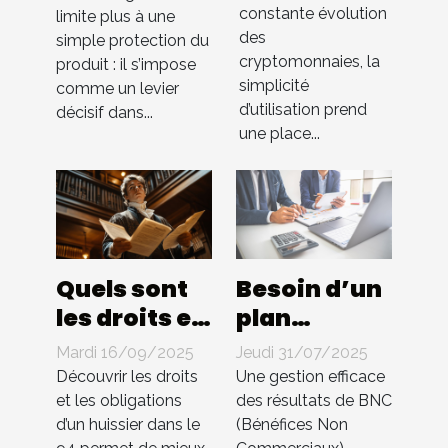
constante évolution
intuitive
limite plus à une
influencent-
des
simple protection du
dans les
elles les
cryptomonnaies, la
produit : il s’impose
échanges
ventes ?
simplicité
comme un levier
de cryptos
d’utilisation prend
décisif dans...
une place...
Quels sont
Besoin d’un
les droits et
plan
les
comptable
Mardi 16/09/2025
Jeudi 31/07/2025
obligations
pour BNC ?
Découvrir les droits
Une gestion efficace
d'un
Compta 4
et les obligations
des résultats de BNC
d’un huissier dans le
(Bénéfices Non
huissier
You