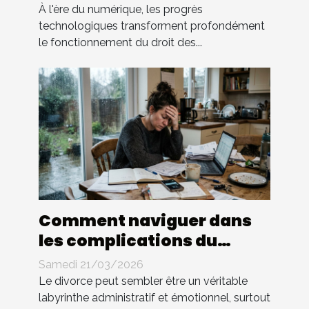
des contrats ?
À l'ère du numérique, les progrès
technologiques transforment profondément
le fonctionnement du droit des...
Comment naviguer dans
les complications du
divorce sans avocat ?
Samedi 21/03/2026
Le divorce peut sembler être un véritable
labyrinthe administratif et émotionnel, surtout