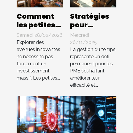
Comment
Stratégies
les petites
pour
entreprises
optimiser la
Samedi 28/02/2026
Mercredi
peuvent-
gestion du
Explorer des
26/11/2025
elles
temps au
avenues innovantes
La gestion du temps
ne nécessite pas
représente un défi
innover
sein des PME
forcément un
permanent pour les
sans gros
investissement
PME souhaitant
budget ?
massif. Les petites...
améliorer leur
efficacité et...