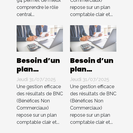
94 permet de mieux
Commerciaux)
dans le 94 ?
s’occupe de
comprendre le rôle
repose sur un plan
tout !
central...
comptable clair et...
Besoin d’un
Besoin d’un
plan
plan
comptable
comptable
Jeudi 31/07/2025
Jeudi 31/07/2025
pour BNC ?
pour BNC ?
Une gestion efficace
Une gestion efficace
Compta 4
Compta 4
des résultats de BNC
des résultats de BNC
(Bénéfices Non
(Bénéfices Non
You
You
Commerciaux)
Commerciaux)
s’occupe de
s’occupe de
repose sur un plan
repose sur un plan
tout !
tout !
comptable clair et...
comptable clair et...