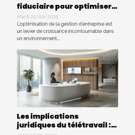
fiduciaire pour optimiser
la gestion d'entreprise
Mardi 25/02/2025
L'optimisation de la gestion d'entreprise est
un levier de croissance incontournable dans
un environnement...
Les implications
juridiques du télétravail :
droits et devoirs des