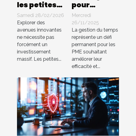
les petites
pour
entreprises
optimiser la
Samedi 28/02/2026
Mercredi
peuvent-
gestion du
Explorer des
26/11/2025
elles
temps au
avenues innovantes
La gestion du temps
ne nécessite pas
représente un défi
innover
sein des PME
forcément un
permanent pour les
sans gros
investissement
PME souhaitant
budget ?
massif. Les petites...
améliorer leur
efficacité et...