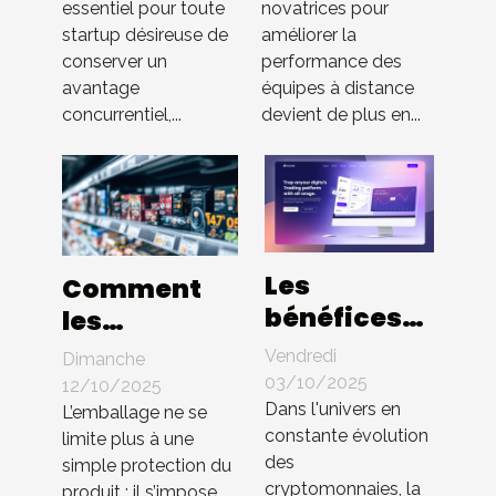
essentiel pour toute
novatrices pour
sans brevet
des équipes
startup désireuse de
améliorer la
à distance
conserver un
performance des
avantage
équipes à distance
concurrentiel,...
devient de plus en...
Les
Comment
bénéfices
les
d'une
innovations
Vendredi
Dimanche
interface
en
03/10/2025
12/10/2025
utilisateur
Dans l'univers en
packaging
L’emballage ne se
constante évolution
intuitive
limite plus à une
influencent-
des
simple protection du
dans les
elles les
cryptomonnaies, la
produit : il s’impose