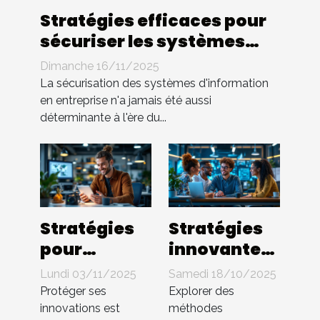
Stratégies efficaces pour
sécuriser les systèmes
d'information en
Dimanche 16/11/2025
entreprise
La sécurisation des systèmes d'information
en entreprise n'a jamais été aussi
déterminante à l'ère du...
Stratégies
Stratégies
pour
innovantes
protéger les
pour
Lundi 03/11/2025
Samedi 18/10/2025
innovations
booster
Protéger ses
Explorer des
en startup
l'efficacité
innovations est
méthodes