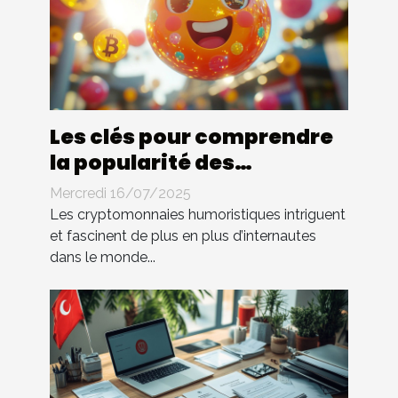
Les clés pour comprendre
la popularité des
cryptomonnaies
Mercredi 16/07/2025
humoristiques
Les cryptomonnaies humoristiques intriguent
et fascinent de plus en plus d’internautes
dans le monde...