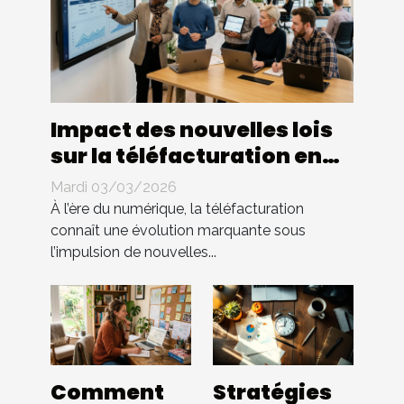
Impact des nouvelles lois
sur la téléfacturation en
entreprise : quels
Mardi 03/03/2026
changements ?
À l’ère du numérique, la téléfacturation
connaît une évolution marquante sous
l’impulsion de nouvelles...
Comment
Stratégies