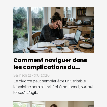
Comment naviguer dans
les complications du
divorce sans avocat ?
Samedi 21/03/2026
Le divorce peut sembler être un véritable
labyrinthe administratif et émotionnel, surtout
lorsqu’il s’agit...