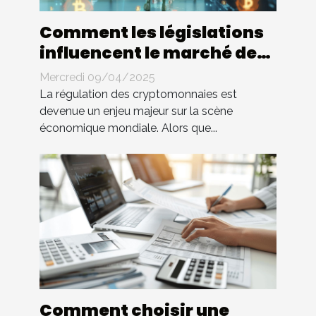
Comment les législations
influencent le marché des
cryptomonnaies
Mercredi 09/04/2025
La régulation des cryptomonnaies est
devenue un enjeu majeur sur la scène
économique mondiale. Alors que...
Comment choisir une