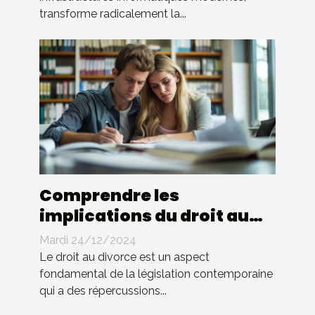
transforme radicalement la...
Comprendre les
implications du droit au
divorce sur la gestion des
Mardi 24/12/2024
biens
Le droit au divorce est un aspect
fondamental de la législation contemporaine
qui a des répercussions...