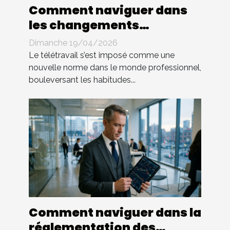
Comment naviguer dans
les changements
législatifs du télétravail ?
Dimanche 19/04/2026
Le télétravail s’est imposé comme une
nouvelle norme dans le monde professionnel,
bouleversant les habitudes...
Comment naviguer dans la
réglementation des