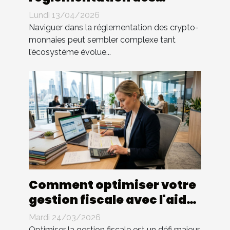
crypto-monnaies ?
Lundi 13/04/2026
Naviguer dans la réglementation des crypto-
monnaies peut sembler complexe tant
l’écosystème évolue...
Comment optimiser votre
gestion fiscale avec l'aide
d'un expert ?
Mardi 24/03/2026
Optimiser la gestion fiscale est un défi majeur