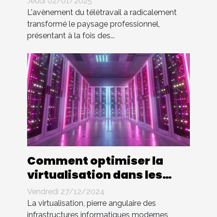
Jeudi 02/01/2025
employés
L'avènement du télétravail a radicalement
transformé le paysage professionnel,
présentant à la fois des...
Comment optimiser la
virtualisation dans les
entreprises modernes
Vendredi 27/12/2024
La virtualisation, pierre angulaire des
infrastructures informatiques modernes,