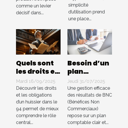
échanges
ventes ?
simplicité
comme un levier
de cryptos
d’utilisation prend
décisif dans...
une place...
Quels sont
Besoin d’un
les droits et
plan
les
comptable
Mardi 16/09/2025
Jeudi 31/07/2025
obligations
pour BNC ?
Découvrir les droits
Une gestion efficace
d'un
Compta 4
et les obligations
des résultats de BNC
d’un huissier dans le
(Bénéfices Non
huissier
You
94 permet de mieux
Commerciaux)
dans le 94 ?
s’occupe de
comprendre le rôle
repose sur un plan
tout !
central...
comptable clair et...