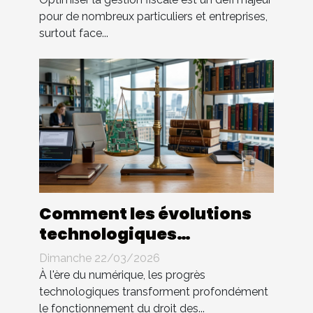
pour de nombreux particuliers et entreprises,
surtout face...
Comment les évolutions
technologiques
impactent-elles le droit
Dimanche 22/03/2026
des contrats ?
À l'ère du numérique, les progrès
technologiques transforment profondément
le fonctionnement du droit des...