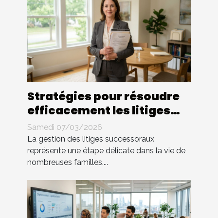
Stratégies pour résoudre
efficacement les litiges
successoraux
Samedi 07/03/2026
La gestion des litiges successoraux
représente une étape délicate dans la vie de
nombreuses familles....