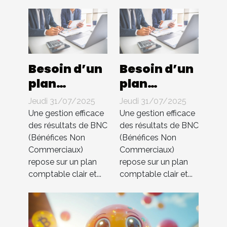
Besoin d’un
Besoin d’un
plan
plan
comptable
comptable
Jeudi 31/07/2025
Jeudi 31/07/2025
pour BNC ?
pour BNC ?
Une gestion efficace
Une gestion efficace
Compta 4
Compta 4
des résultats de BNC
des résultats de BNC
(Bénéfices Non
(Bénéfices Non
You
You
Commerciaux)
Commerciaux)
s’occupe de
s’occupe de
repose sur un plan
repose sur un plan
tout !
tout !
comptable clair et...
comptable clair et...