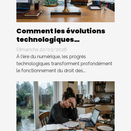
Comment les évolutions
technologiques
impactent-elles le droit
Dimanche 22/03/2026
des contrats ?
À l'ère du numérique, les progrès
technologiques transforment profondément
le fonctionnement du droit des...