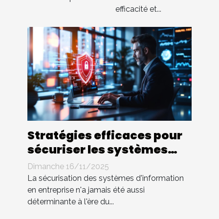
efficacité et...
Stratégies efficaces pour
sécuriser les systèmes
d'information en
Dimanche 16/11/2025
entreprise
La sécurisation des systèmes d'information
en entreprise n'a jamais été aussi
déterminante à l'ère du...