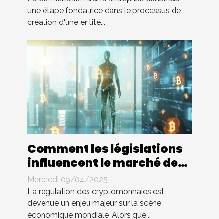
une étape fondatrice dans le processus de
création d'une entité...
Comment les législations
influencent le marché des
cryptomonnaies
Mercredi 09/04/2025
La régulation des cryptomonnaies est
devenue un enjeu majeur sur la scène
économique mondiale. Alors que...