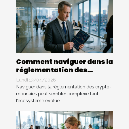
Comment naviguer dans la
réglementation des
crypto-monnaies ?
Lundi 13/04/2026
Naviguer dans la réglementation des crypto-
monnaies peut sembler complexe tant
l’écosystème évolue...