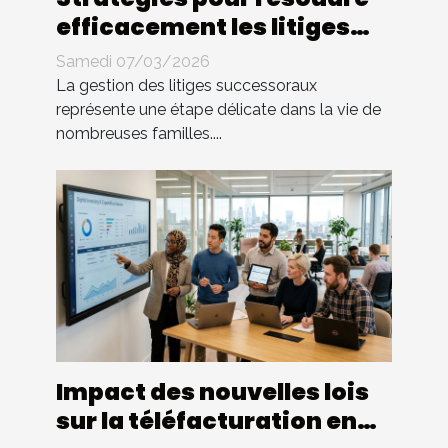
efficacement les litiges
successoraux
Samedi 07/03/2026
La gestion des litiges successoraux
représente une étape délicate dans la vie de
nombreuses familles....
Impact des nouvelles lois
sur la téléfacturation en