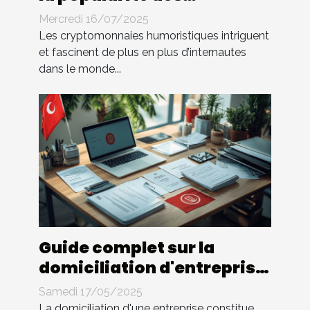
cryptomonnaies
Mercredi 16/07/2025
humoristiques
Les cryptomonnaies humoristiques intriguent
et fascinent de plus en plus d’internautes
dans le monde...
Guide complet sur la
domiciliation d'entreprise
en Tunisie
Samedi 17/05/2025
La domiciliation d'une entreprise constitue