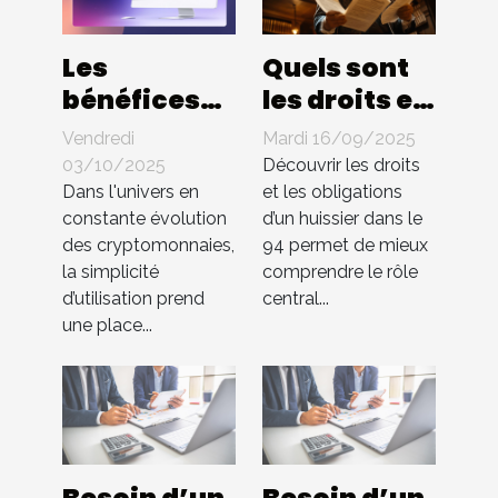
Les
Quels sont
bénéfices
les droits et
d'une
les
Vendredi
Mardi 16/09/2025
interface
obligations
03/10/2025
Découvrir les droits
utilisateur
d'un
Dans l'univers en
et les obligations
constante évolution
d’un huissier dans le
intuitive
huissier
des cryptomonnaies,
94 permet de mieux
dans les
dans le 94 ?
la simplicité
comprendre le rôle
échanges
d’utilisation prend
central...
de cryptos
une place...