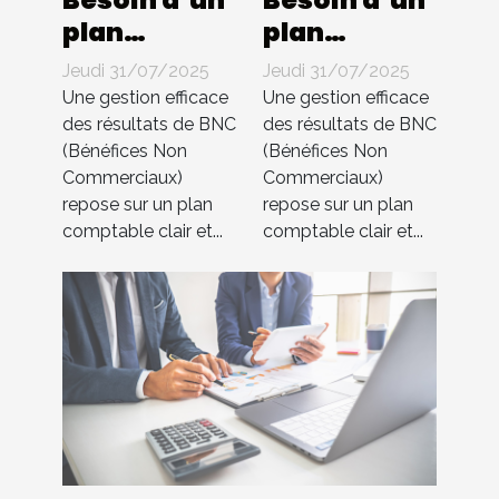
Besoin d’un
Besoin d’un
plan
plan
comptable
comptable
Jeudi 31/07/2025
Jeudi 31/07/2025
pour BNC ?
pour BNC ?
Une gestion efficace
Une gestion efficace
Compta 4
Compta 4
des résultats de BNC
des résultats de BNC
(Bénéfices Non
(Bénéfices Non
You
You
Commerciaux)
Commerciaux)
s’occupe de
s’occupe de
repose sur un plan
repose sur un plan
tout !
tout !
comptable clair et...
comptable clair et...