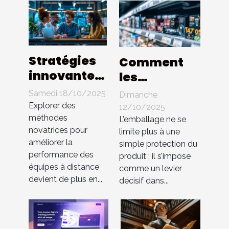
Stratégies
Comment
innovantes
les
pour
innovations
Samedi 18/10/2025
Dimanche
booster
en
Explorer des
12/10/2025
l'efficacité
méthodes
packaging
L’emballage ne se
novatrices pour
des équipes
limite plus à une
influencent-
améliorer la
simple protection du
à distance
elles les
performance des
produit : il s’impose
ventes ?
équipes à distance
comme un levier
devient de plus en...
décisif dans...