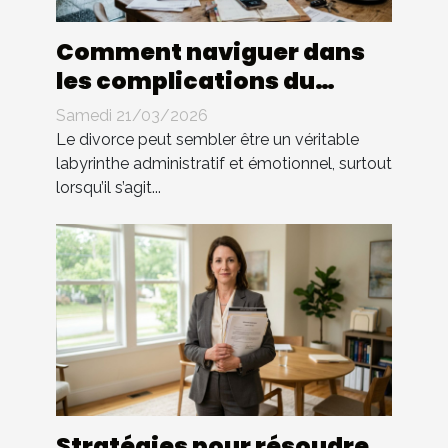
Comment naviguer dans
les complications du
divorce sans avocat ?
Samedi 21/03/2026
Le divorce peut sembler être un véritable
labyrinthe administratif et émotionnel, surtout
lorsqu’il s’agit...
Stratégies pour résoudre