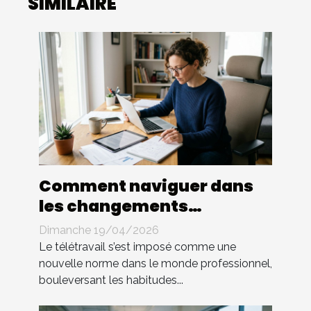
SIMILAIRE
Comment naviguer dans
les changements
législatifs du télétravail ?
Dimanche 19/04/2026
Le télétravail s’est imposé comme une
nouvelle norme dans le monde professionnel,
bouleversant les habitudes...