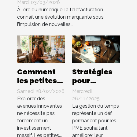
entreprise : quels
Mardi 03/03/2026
changements ?
À l’ère du numérique, la téléfacturation
connaît une évolution marquante sous
l’impulsion de nouvelles...
Comment
Stratégies
les petites
pour
entreprises
optimiser la
Samedi 28/02/2026
Mercredi
peuvent-
gestion du
Explorer des
26/11/2025
elles
temps au
avenues innovantes
La gestion du temps
ne nécessite pas
représente un défi
innover
sein des PME
forcément un
permanent pour les
sans gros
investissement
PME souhaitant
budget ?
massif. Les petites...
améliorer leur