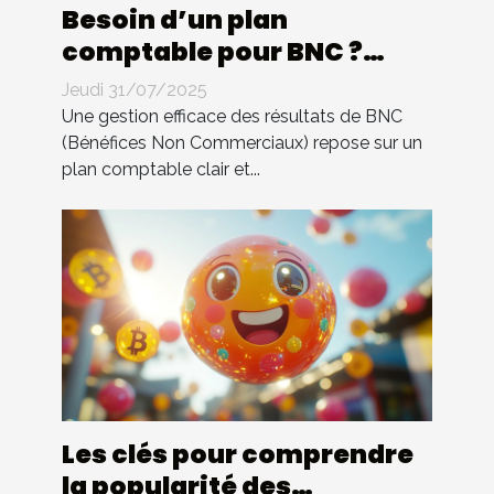
Besoin d’un plan
comptable pour BNC ?
Compta 4 You s’occupe de
Jeudi 31/07/2025
tout !
Une gestion efficace des résultats de BNC
(Bénéfices Non Commerciaux) repose sur un
plan comptable clair et...
Les clés pour comprendre
la popularité des