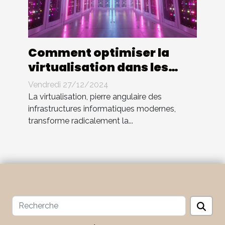
Comment optimiser la
virtualisation dans les
entreprises modernes
Vendredi 27/12/2024
La virtualisation, pierre angulaire des
infrastructures informatiques modernes,
transforme radicalement la...