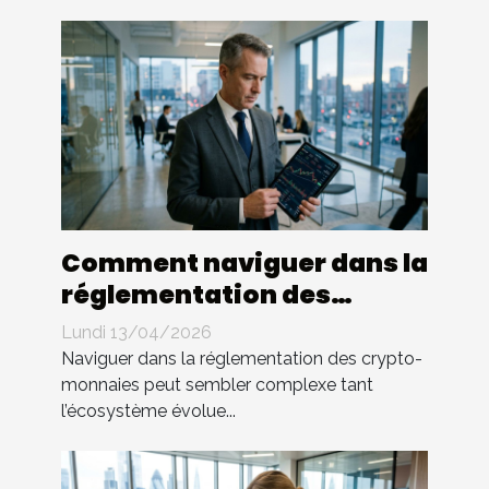
Comment naviguer dans la
réglementation des
crypto-monnaies ?
Lundi 13/04/2026
Naviguer dans la réglementation des crypto-
monnaies peut sembler complexe tant
l’écosystème évolue...