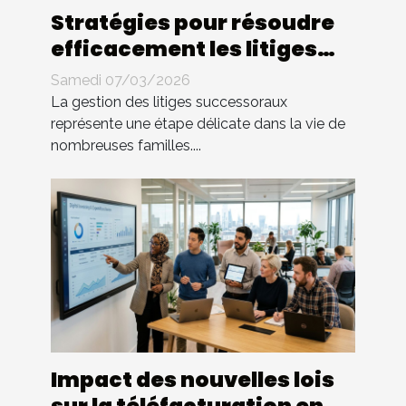
Stratégies pour résoudre
efficacement les litiges
successoraux
Samedi 07/03/2026
La gestion des litiges successoraux
représente une étape délicate dans la vie de
nombreuses familles....
Impact des nouvelles lois