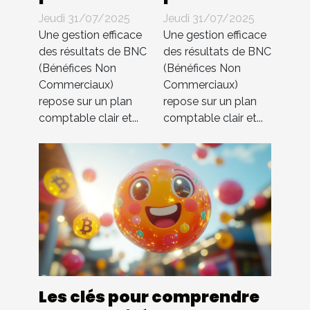
comptable
comptable
Jeudi 31/07/2025
Jeudi 31/07/2025
pour BNC ?
pour BNC ?
Une gestion efficace
Une gestion efficace
Compta 4
Compta 4
des résultats de BNC
des résultats de BNC
(Bénéfices Non
(Bénéfices Non
You
You
Commerciaux)
Commerciaux)
s’occupe de
s’occupe de
repose sur un plan
repose sur un plan
tout !
tout !
comptable clair et...
comptable clair et...
Les clés pour comprendre