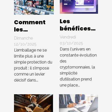
Les
Comment
bénéfices
les
d'une
innovations
Vendredi
Dimanche
interface
en
03/10/2025
12/10/2025
utilisateur
Dans l'univers en
packaging
L’emballage ne se
constante évolution
intuitive
limite plus à une
influencent-
des
simple protection du
dans les
elles les
cryptomonnaies, la
produit : il s’impose
échanges
ventes ?
simplicité
comme un levier
de cryptos
d’utilisation prend
décisif dans...
une place...