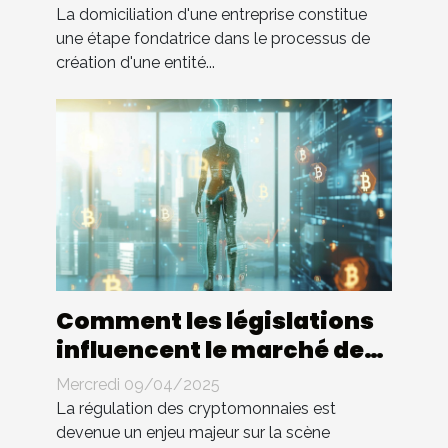
La domiciliation d'une entreprise constitue
une étape fondatrice dans le processus de
création d'une entité...
Comment les législations
influencent le marché des
cryptomonnaies
Mercredi 09/04/2025
La régulation des cryptomonnaies est
devenue un enjeu majeur sur la scène