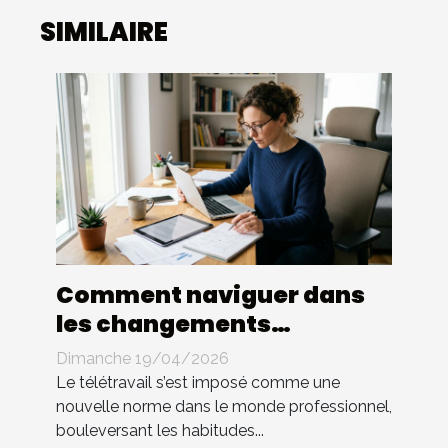
SIMILAIRE
Comment naviguer dans
les changements
législatifs du télétravail ?
Dimanche 19/04/2026
Le télétravail s’est imposé comme une
nouvelle norme dans le monde professionnel,
bouleversant les habitudes...