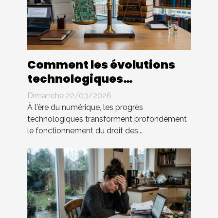
Comment les évolutions
technologiques
impactent-elles le droit
Dimanche 22/03/2026
des contrats ?
À l'ère du numérique, les progrès
technologiques transforment profondément
le fonctionnement du droit des...