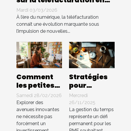
sur la téléfacturation en
entreprise : quels
Mardi 03/03/2026
changements ?
À l’ère du numérique, la téléfacturation
connaît une évolution marquante sous
l’impulsion de nouvelles...
Comment
Stratégies
les petites
pour
entreprises
optimiser la
Samedi 28/02/2026
Mercredi
peuvent-
gestion du
Explorer des
26/11/2025
elles
temps au
avenues innovantes
La gestion du temps
ne nécessite pas
représente un défi
innover
sein des PME
forcément un
permanent pour les
sans gros
investissement
PME souhaitant