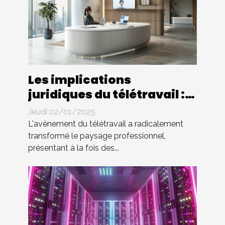
Les implications
juridiques du télétravail :
droits et devoirs des
Jeudi 02/01/2025
employés
L'avènement du télétravail a radicalement
transformé le paysage professionnel,
présentant à la fois des...