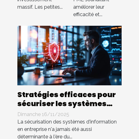
budget ?
massif. Les petites...
améliorer leur
efficacité et...
Stratégies efficaces pour
sécuriser les systèmes
d'information en
Dimanche 16/11/2025
entreprise
La sécurisation des systèmes d'information
en entreprise n'a jamais été aussi
déterminante à l'ère du...