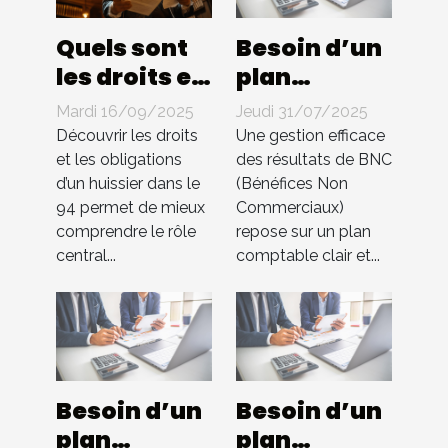
Quels sont
Besoin d’un
les droits et
plan
les
comptable
Mardi 16/09/2025
Jeudi 31/07/2025
obligations
pour BNC ?
Découvrir les droits
Une gestion efficace
d'un
Compta 4
et les obligations
des résultats de BNC
d’un huissier dans le
(Bénéfices Non
huissier
You
94 permet de mieux
Commerciaux)
dans le 94 ?
s’occupe de
comprendre le rôle
repose sur un plan
tout !
central...
comptable clair et...
Besoin d’un
Besoin d’un
plan
plan