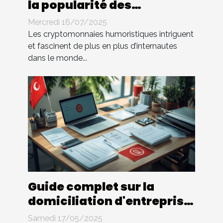
la popularité des
cryptomonnaies
Mercredi 16/07/2025
humoristiques
Les cryptomonnaies humoristiques intriguent
et fascinent de plus en plus d’internautes
dans le monde...
Guide complet sur la
domiciliation d'entreprise
en Tunisie
Samedi 17/05/2025