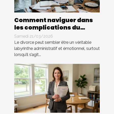
Comment naviguer dans
les complications du
divorce sans avocat ?
Samedi 21/03/2026
Le divorce peut sembler être un véritable
labyrinthe administratif et émotionnel, surtout
lorsqu’il s’agit...