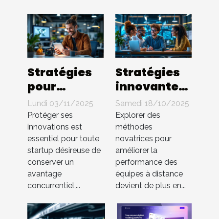
Stratégies
Stratégies
pour
innovantes
protéger les
pour
Lundi 03/11/2025
Samedi 18/10/2025
innovations
booster
Protéger ses
Explorer des
en startup
l'efficacité
innovations est
méthodes
essentiel pour toute
novatrices pour
sans brevet
des équipes
startup désireuse de
améliorer la
à distance
conserver un
performance des
avantage
équipes à distance
concurrentiel,...
devient de plus en...