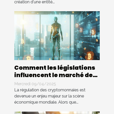
création d'une entité...
Comment les législations
influencent le marché des
cryptomonnaies
Mercredi 09/04/2025
La régulation des cryptomonnaies est
devenue un enjeu majeur sur la scène
économique mondiale. Alors que...