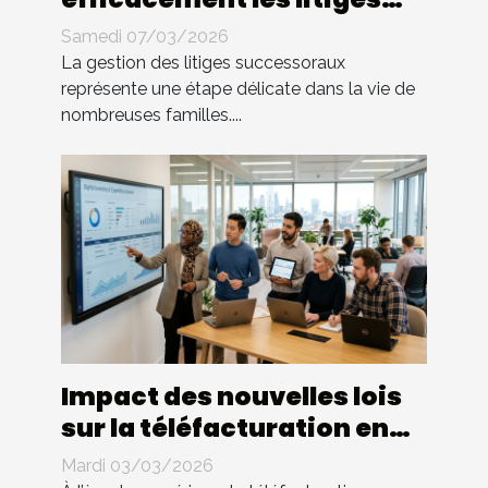
successoraux
Samedi 07/03/2026
La gestion des litiges successoraux
représente une étape délicate dans la vie de
nombreuses familles....
Impact des nouvelles lois
sur la téléfacturation en
entreprise : quels
Mardi 03/03/2026