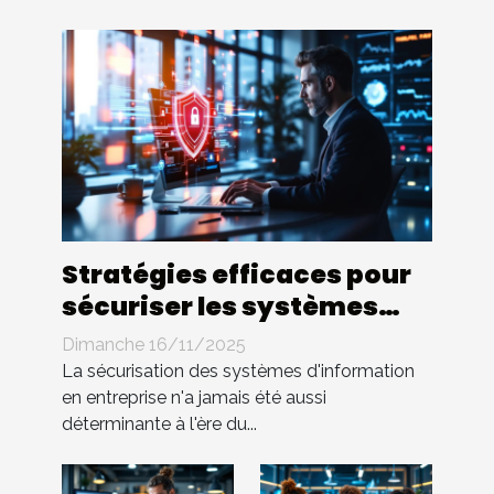
Stratégies efficaces pour
sécuriser les systèmes
d'information en
Dimanche 16/11/2025
entreprise
La sécurisation des systèmes d'information
en entreprise n'a jamais été aussi
déterminante à l'ère du...