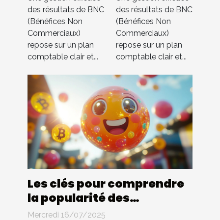
Compta 4
Compta 4
des résultats de BNC
des résultats de BNC
(Bénéfices Non
(Bénéfices Non
You
You
Commerciaux)
Commerciaux)
s’occupe de
s’occupe de
repose sur un plan
repose sur un plan
tout !
tout !
comptable clair et...
comptable clair et...
Les clés pour comprendre
la popularité des
cryptomonnaies
Mercredi 16/07/2025