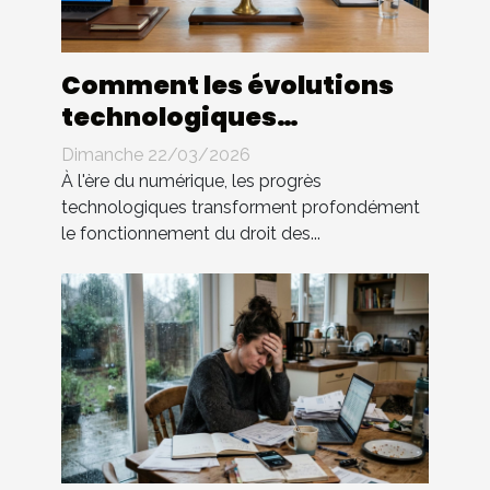
Comment les évolutions
technologiques
impactent-elles le droit
Dimanche 22/03/2026
des contrats ?
À l'ère du numérique, les progrès
technologiques transforment profondément
le fonctionnement du droit des...