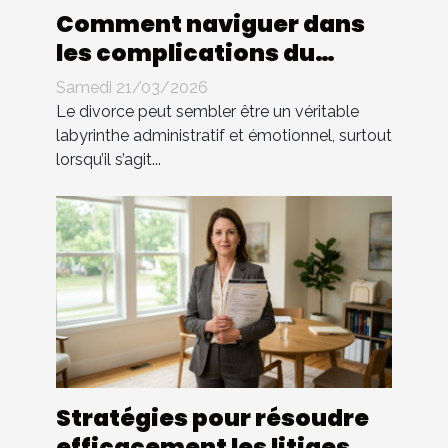
Comment naviguer dans
les complications du
divorce sans avocat ?
Samedi 21/03/2026
Le divorce peut sembler être un véritable
labyrinthe administratif et émotionnel, surtout
lorsqu’il s’agit...
Stratégies pour résoudre
efficacement les litiges