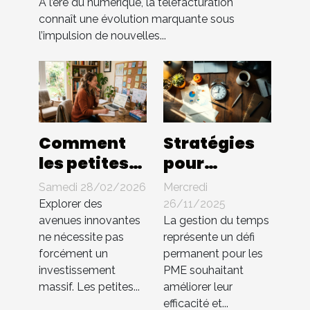
changements ?
À l’ère du numérique, la téléfacturation
connaît une évolution marquante sous
l’impulsion de nouvelles...
Comment
Stratégies
les petites
pour
entreprises
optimiser la
Samedi 28/02/2026
Mercredi
peuvent-
gestion du
Explorer des
26/11/2025
elles
temps au
avenues innovantes
La gestion du temps
ne nécessite pas
représente un défi
innover
sein des PME
forcément un
permanent pour les
sans gros
investissement
PME souhaitant
budget ?
massif. Les petites...
améliorer leur
efficacité et...