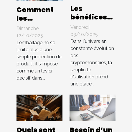
Les
Comment
bénéfices
les
d'une
innovations
Vendredi
Dimanche
interface
en
03/10/2025
12/10/2025
utilisateur
Dans l'univers en
packaging
L’emballage ne se
constante évolution
intuitive
limite plus à une
influencent-
des
simple protection du
dans les
elles les
cryptomonnaies, la
produit : il s’impose
échanges
ventes ?
simplicité
comme un levier
de cryptos
d’utilisation prend
décisif dans...
une place...
Quels sont
Besoin d’un