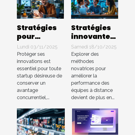
Stratégies
Stratégies
pour
innovantes
protéger les
pour
Lundi 03/11/2025
Samedi 18/10/2025
innovations
booster
Protéger ses
Explorer des
en startup
l'efficacité
innovations est
méthodes
essentiel pour toute
novatrices pour
sans brevet
des équipes
startup désireuse de
améliorer la
à distance
conserver un
performance des
avantage
équipes à distance
concurrentiel,...
devient de plus en...