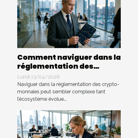
Comment naviguer dans la
réglementation des
crypto-monnaies ?
Lundi 13/04/2026
Naviguer dans la réglementation des crypto-
monnaies peut sembler complexe tant
l’écosystème évolue...