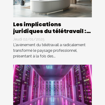
Les implications
juridiques du télétravail :
droits et devoirs des
Jeudi 02/01/2025
employés
L'avènement du télétravail a radicalement
transformé le paysage professionnel,
présentant à la fois des...