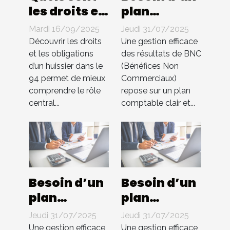
les droits et
plan
les
comptable
Mardi 16/09/2025
Jeudi 31/07/2025
obligations
pour BNC ?
Découvrir les droits
Une gestion efficace
d'un
Compta 4
et les obligations
des résultats de BNC
d’un huissier dans le
(Bénéfices Non
huissier
You
94 permet de mieux
Commerciaux)
dans le 94 ?
s’occupe de
comprendre le rôle
repose sur un plan
tout !
central...
comptable clair et...
Besoin d’un
Besoin d’un
plan
plan
comptable
comptable
Jeudi 31/07/2025
Jeudi 31/07/2025
pour BNC ?
pour BNC ?
Une gestion efficace
Une gestion efficace