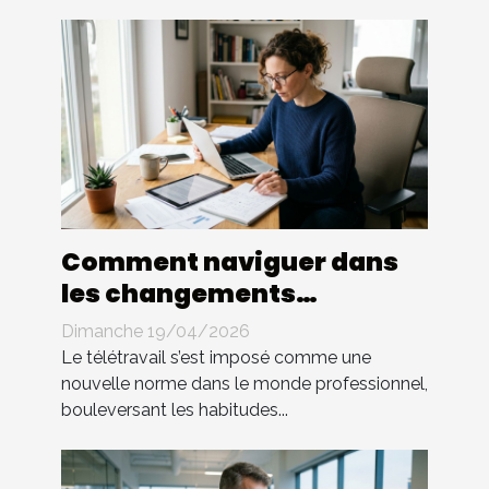
Comment naviguer dans
les changements
législatifs du télétravail ?
Dimanche 19/04/2026
Le télétravail s’est imposé comme une
nouvelle norme dans le monde professionnel,
bouleversant les habitudes...