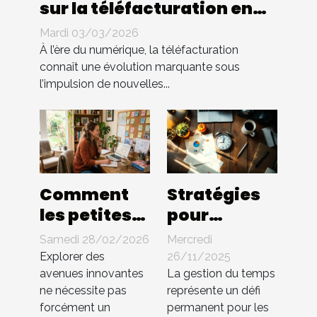
sur la téléfacturation en
entreprise : quels
Mardi 03/03/2026
changements ?
À l’ère du numérique, la téléfacturation
connaît une évolution marquante sous
l’impulsion de nouvelles...
Comment
Stratégies
les petites
pour
entreprises
optimiser la
Samedi 28/02/2026
Mercredi
peuvent-
gestion du
Explorer des
26/11/2025
elles
temps au
avenues innovantes
La gestion du temps
ne nécessite pas
représente un défi
innover
sein des PME
forcément un
permanent pour les