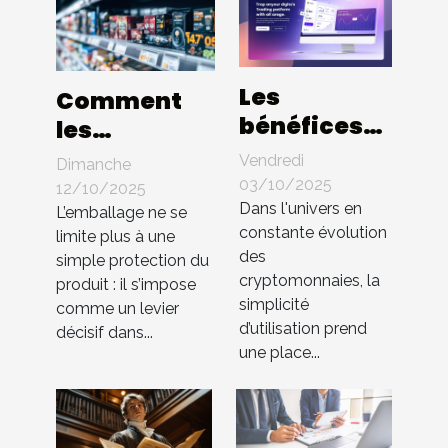
Les
Comment
bénéfices
les
d'une
innovations
Vendredi
Dimanche
interface
en
03/10/2025
12/10/2025
utilisateur
Dans l'univers en
packaging
L’emballage ne se
constante évolution
intuitive
limite plus à une
influencent-
des
simple protection du
dans les
elles les
cryptomonnaies, la
produit : il s’impose
échanges
ventes ?
simplicité
comme un levier
de cryptos
d’utilisation prend
décisif dans...
une place...