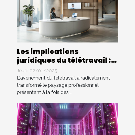
Les implications
juridiques du télétravail :
droits et devoirs des
Jeudi 02/01/2025
employés
L'avènement du télétravail a radicalement
transformé le paysage professionnel,
présentant à la fois des...