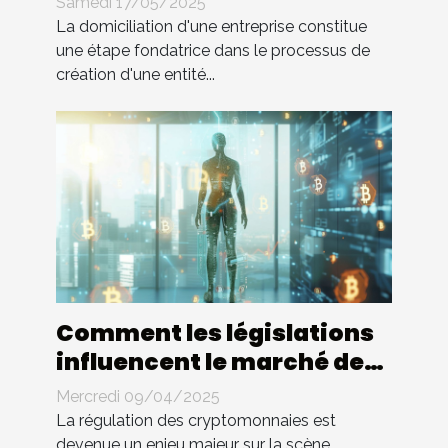
Samedi 17/05/2025
La domiciliation d'une entreprise constitue
une étape fondatrice dans le processus de
création d'une entité...
Comment les législations
influencent le marché des
cryptomonnaies
Mercredi 09/04/2025
La régulation des cryptomonnaies est
devenue un enjeu majeur sur la scène