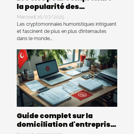
la popularité des
cryptomonnaies
Mercredi 16/07/2025
humoristiques
Les cryptomonnaies humoristiques intriguent
et fascinent de plus en plus d’internautes
dans le monde...
Guide complet sur la
domiciliation d'entreprise
en Tunisie