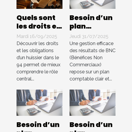
Quels sont
Besoin d’un
les droits et
plan
les
comptable
Mardi 16/09/2025
Jeudi 31/07/2025
obligations
pour BNC ?
Découvrir les droits
Une gestion efficace
d'un
Compta 4
et les obligations
des résultats de BNC
d’un huissier dans le
(Bénéfices Non
huissier
You
94 permet de mieux
Commerciaux)
dans le 94 ?
s’occupe de
comprendre le rôle
repose sur un plan
tout !
central...
comptable clair et...
Besoin d’un
Besoin d’un