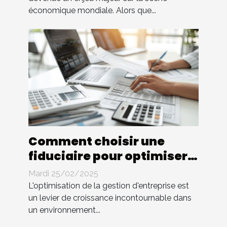
économique mondiale. Alors que...
Comment choisir une
fiduciaire pour optimiser
la gestion d'entreprise
Mardi 25/02/2025
L'optimisation de la gestion d'entreprise est
un levier de croissance incontournable dans
un environnement...