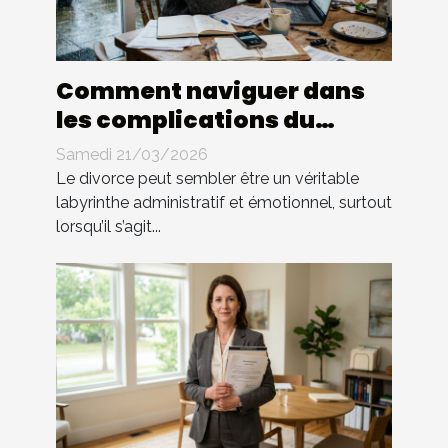
Comment naviguer dans
les complications du
divorce sans avocat ?
Samedi 21/03/2026
Le divorce peut sembler être un véritable
labyrinthe administratif et émotionnel, surtout
lorsqu’il s’agit...