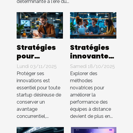
déterminante à l'ère du...
Stratégies
Stratégies
pour
innovantes
protéger les
pour
Lundi 03/11/2025
Samedi 18/10/2025
innovations
booster
Protéger ses
Explorer des
en startup
l'efficacité
innovations est
méthodes
essentiel pour toute
novatrices pour
sans brevet
des équipes
startup désireuse de
améliorer la
à distance
conserver un
performance des
avantage
équipes à distance
concurrentiel,...
devient de plus en...