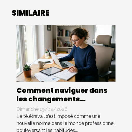
SIMILAIRE
Comment naviguer dans
les changements
législatifs du télétravail ?
Dimanche 19/04/2026
Le télétravail s’est imposé comme une
nouvelle norme dans le monde professionnel,
bouleversant les habitudes...