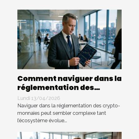
Comment naviguer dans la
réglementation des
crypto-monnaies ?
Lundi 13/04/2026
Naviguer dans la réglementation des crypto-
monnaies peut sembler complexe tant
l’écosystème évolue...