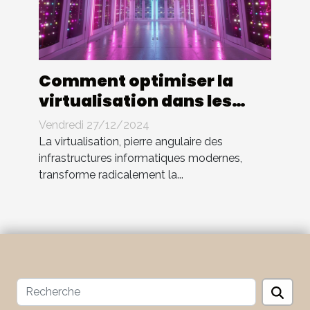
Comment optimiser la
virtualisation dans les
entreprises modernes
Vendredi 27/12/2024
La virtualisation, pierre angulaire des
infrastructures informatiques modernes,
transforme radicalement la...