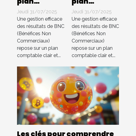
plan
plan
comptable
comptable
Jeudi 31/07/2025
Jeudi 31/07/2025
pour BNC ?
pour BNC ?
Une gestion efficace
Une gestion efficace
Compta 4
Compta 4
des résultats de BNC
des résultats de BNC
(Bénéfices Non
(Bénéfices Non
You
You
Commerciaux)
Commerciaux)
s’occupe de
s’occupe de
repose sur un plan
repose sur un plan
tout !
tout !
comptable clair et...
comptable clair et...
Les clés pour comprendre