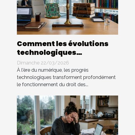
Comment les évolutions
technologiques
impactent-elles le droit
Dimanche 22/03/2026
des contrats ?
À l'ère du numérique, les progrès
technologiques transforment profondément
le fonctionnement du droit des...