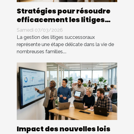
Stratégies pour résoudre
efficacement les litiges
successoraux
Samedi 07/03/2026
La gestion des litiges successoraux
représente une étape délicate dans la vie de
nombreuses familles....
Impact des nouvelles lois