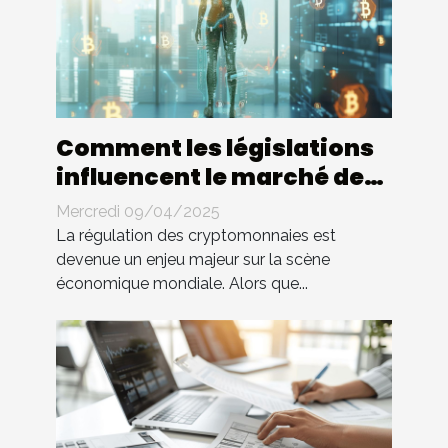
Comment les législations
influencent le marché des
cryptomonnaies
Mercredi 09/04/2025
La régulation des cryptomonnaies est
devenue un enjeu majeur sur la scène
économique mondiale. Alors que...