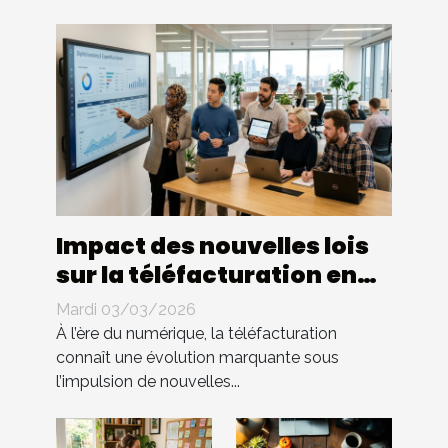
Impact des nouvelles lois
sur la téléfacturation en
entreprise : quels
Mardi 03/03/2026
changements ?
À l’ère du numérique, la téléfacturation
connaît une évolution marquante sous
l’impulsion de nouvelles...