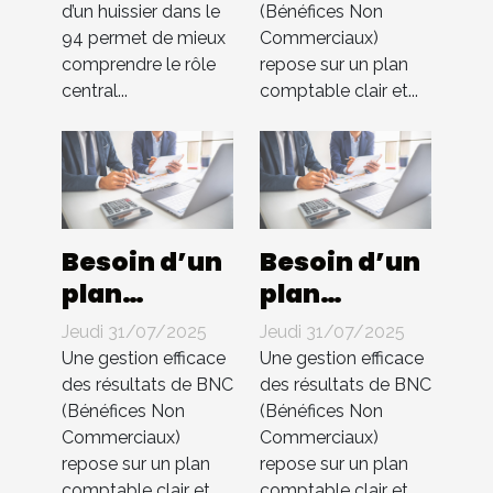
d’un huissier dans le
(Bénéfices Non
huissier
You
94 permet de mieux
Commerciaux)
dans le 94 ?
s’occupe de
comprendre le rôle
repose sur un plan
tout !
central...
comptable clair et...
Besoin d’un
Besoin d’un
plan
plan
comptable
comptable
Jeudi 31/07/2025
Jeudi 31/07/2025
pour BNC ?
pour BNC ?
Une gestion efficace
Une gestion efficace
Compta 4
Compta 4
des résultats de BNC
des résultats de BNC
(Bénéfices Non
(Bénéfices Non
You
You
Commerciaux)
Commerciaux)
s’occupe de
s’occupe de
repose sur un plan
repose sur un plan
tout !
tout !
comptable clair et...
comptable clair et...