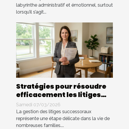
labyrinthe administratif et émotionnel, surtout
lorsqu’il s’agit...
Stratégies pour résoudre
efficacement les litiges
successoraux
Samedi 07/03/2026
La gestion des litiges successoraux
représente une étape délicate dans la vie de
nombreuses familles....