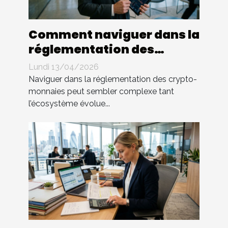
Comment naviguer dans la
réglementation des
crypto-monnaies ?
Lundi 13/04/2026
Naviguer dans la réglementation des crypto-
monnaies peut sembler complexe tant
l’écosystème évolue...