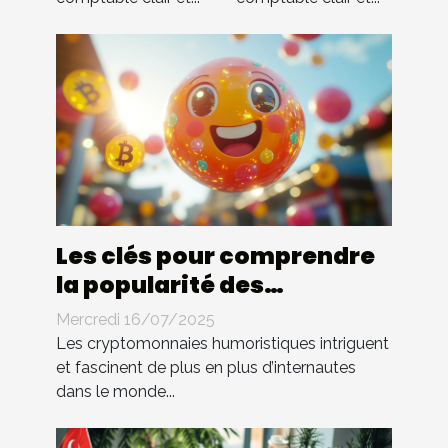
Les clés pour comprendre
la popularité des
cryptomonnaies
Mercredi 16/07/2025
humoristiques
Les cryptomonnaies humoristiques intriguent
et fascinent de plus en plus d’internautes
dans le monde...