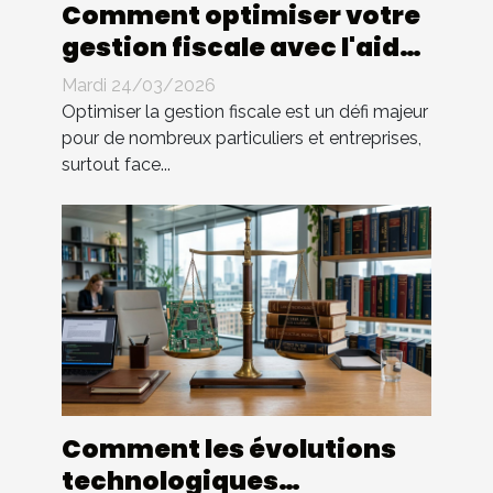
Comment optimiser votre
gestion fiscale avec l'aide
d'un expert ?
Mardi 24/03/2026
Optimiser la gestion fiscale est un défi majeur
pour de nombreux particuliers et entreprises,
surtout face...
Comment les évolutions
technologiques