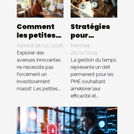
Comment
Stratégies
les petites
pour
entreprises
optimiser la
Samedi 28/02/2026
Mercredi
peuvent-
gestion du
Explorer des
26/11/2025
elles
temps au
avenues innovantes
La gestion du temps
ne nécessite pas
représente un défi
innover
sein des PME
forcément un
permanent pour les
sans gros
investissement
PME souhaitant
budget ?
massif. Les petites...
améliorer leur
efficacité et...