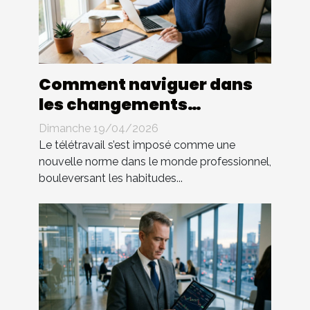
Comment naviguer dans
les changements
législatifs du télétravail ?
Dimanche 19/04/2026
Le télétravail s’est imposé comme une
nouvelle norme dans le monde professionnel,
bouleversant les habitudes...