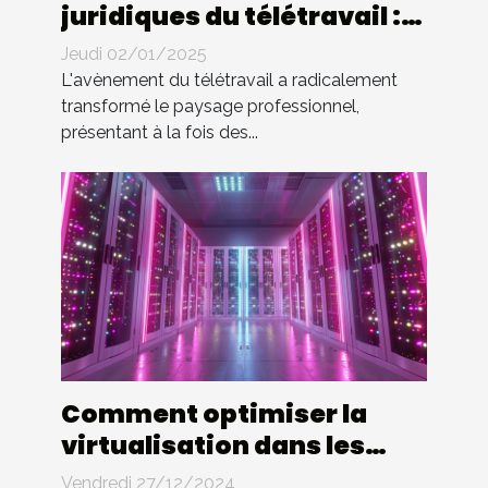
juridiques du télétravail :
droits et devoirs des
Jeudi 02/01/2025
employés
L'avènement du télétravail a radicalement
transformé le paysage professionnel,
présentant à la fois des...
Comment optimiser la
virtualisation dans les
entreprises modernes
Vendredi 27/12/2024