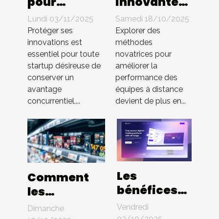
pour
innovantes
protéger les
pour
Lundi 03/11/2025
Samedi 18/10/2025
innovations
booster
Protéger ses
Explorer des
en startup
l'efficacité
innovations est
méthodes
essentiel pour toute
novatrices pour
sans brevet
des équipes
startup désireuse de
améliorer la
à distance
conserver un
performance des
avantage
équipes à distance
concurrentiel,...
devient de plus en...
Les
Comment
bénéfices
les
d'une
innovations
Vendredi
Dimanche
interface
03/10/2025