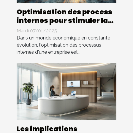
Optimisation des process
internes pour stimuler la
croissance d'entreprise
Mardi 07/01/2025
Dans un monde économique en constante
évolution, l'optimisation des processus
internes d'une entreprise est...
Les implications