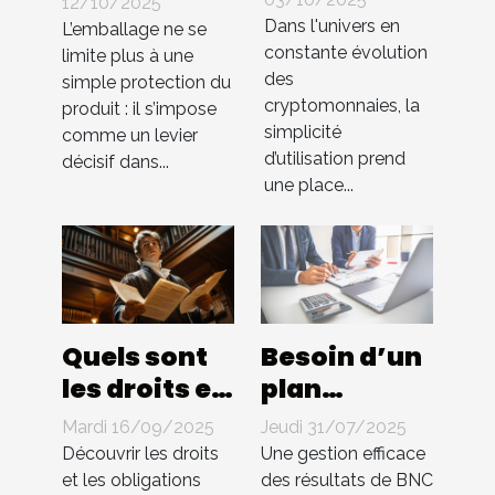
en
12/10/2025
utilisateur
Dans l'univers en
packaging
L’emballage ne se
constante évolution
intuitive
limite plus à une
influencent-
des
simple protection du
dans les
elles les
cryptomonnaies, la
produit : il s’impose
échanges
ventes ?
simplicité
comme un levier
de cryptos
d’utilisation prend
décisif dans...
une place...
Quels sont
Besoin d’un
les droits et
plan
les
comptable
Mardi 16/09/2025
Jeudi 31/07/2025
obligations
pour BNC ?
Découvrir les droits
Une gestion efficace
d'un
Compta 4
et les obligations
des résultats de BNC