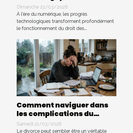
impactent-elles le droit
Dimanche 22/03/2026
des contrats ?
À l'ère du numérique, les progrès
technologiques transforment profondément
le fonctionnement du droit des...
Comment naviguer dans
les complications du
divorce sans avocat ?
Samedi 21/03/2026
Le divorce peut sembler être un véritable