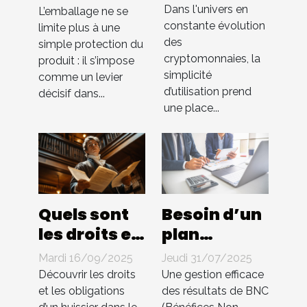
utilisateur
Dans l'univers en
packaging
L’emballage ne se
constante évolution
intuitive
limite plus à une
influencent-
des
simple protection du
dans les
elles les
cryptomonnaies, la
produit : il s’impose
échanges
ventes ?
simplicité
comme un levier
de cryptos
d’utilisation prend
décisif dans...
une place...
Quels sont
Besoin d’un
les droits et
plan
les
comptable
Mardi 16/09/2025
Jeudi 31/07/2025
obligations
pour BNC ?
Découvrir les droits
Une gestion efficace
d'un
Compta 4
et les obligations
des résultats de BNC