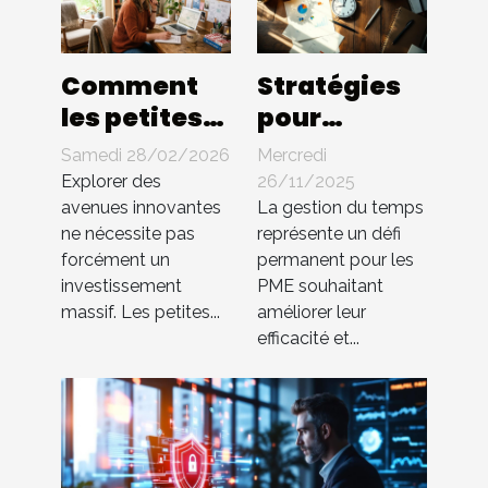
Comment
Stratégies
les petites
pour
entreprises
optimiser la
Samedi 28/02/2026
Mercredi
peuvent-
gestion du
Explorer des
26/11/2025
elles
temps au
avenues innovantes
La gestion du temps
ne nécessite pas
représente un défi
innover
sein des PME
forcément un
permanent pour les
sans gros
investissement
PME souhaitant
budget ?
massif. Les petites...
améliorer leur
efficacité et...