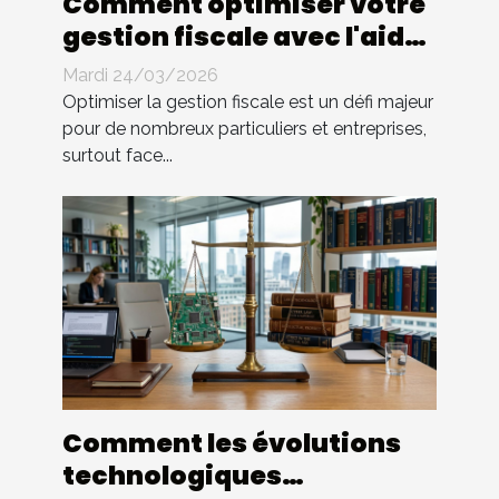
Comment optimiser votre
gestion fiscale avec l'aide
d'un expert ?
Mardi 24/03/2026
Optimiser la gestion fiscale est un défi majeur
pour de nombreux particuliers et entreprises,
surtout face...
Comment les évolutions
technologiques