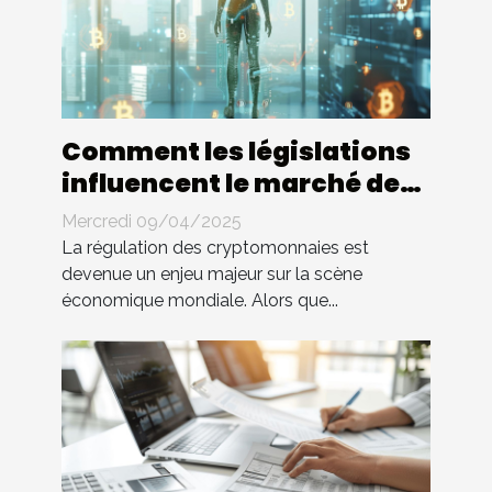
Comment les législations
influencent le marché des
cryptomonnaies
Mercredi 09/04/2025
La régulation des cryptomonnaies est
devenue un enjeu majeur sur la scène
économique mondiale. Alors que...