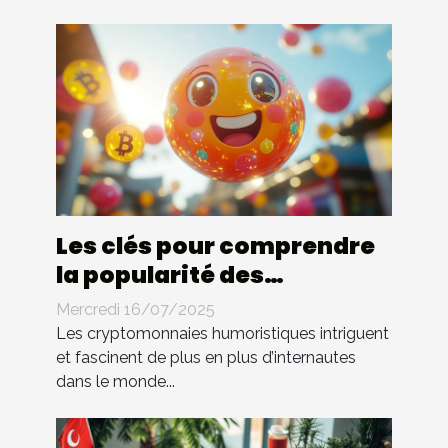
Les clés pour comprendre
la popularité des
cryptomonnaies
Mercredi 16/07/2025
humoristiques
Les cryptomonnaies humoristiques intriguent
et fascinent de plus en plus d’internautes
dans le monde...