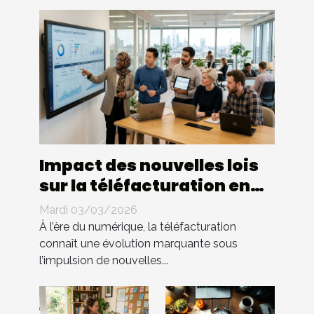
Impact des nouvelles lois
sur la téléfacturation en
entreprise : quels
Mardi 03/03/2026
changements ?
À l’ère du numérique, la téléfacturation
connaît une évolution marquante sous
l’impulsion de nouvelles...