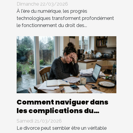
impactent-elles le droit
Dimanche 22/03/2026
des contrats ?
À l'ère du numérique, les progrès
technologiques transforment profondément
le fonctionnement du droit des...
Comment naviguer dans
les complications du
divorce sans avocat ?
Samedi 21/03/2026
Le divorce peut sembler être un véritable