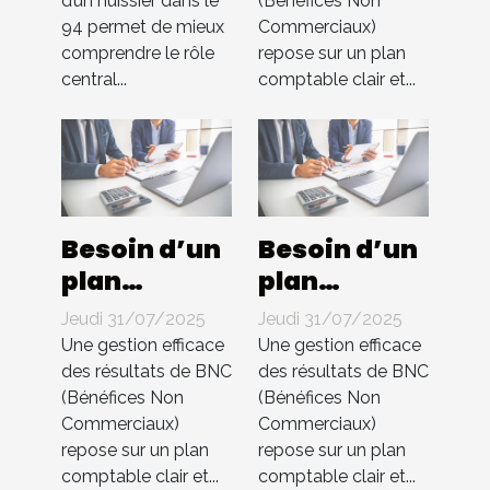
d’un huissier dans le
(Bénéfices Non
huissier
You
94 permet de mieux
Commerciaux)
dans le 94 ?
s’occupe de
comprendre le rôle
repose sur un plan
tout !
central...
comptable clair et...
Besoin d’un
Besoin d’un
plan
plan
comptable
comptable
Jeudi 31/07/2025
Jeudi 31/07/2025
pour BNC ?
pour BNC ?
Une gestion efficace
Une gestion efficace
Compta 4
Compta 4
des résultats de BNC
des résultats de BNC
(Bénéfices Non
(Bénéfices Non
You
You
Commerciaux)
Commerciaux)
s’occupe de
s’occupe de
repose sur un plan
repose sur un plan
tout !
tout !
comptable clair et...
comptable clair et...