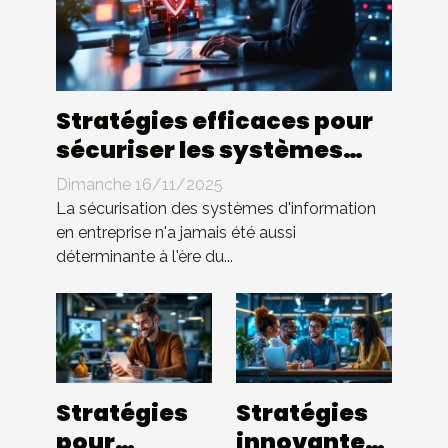
Stratégies efficaces pour
sécuriser les systèmes
d'information en
Dimanche 16/11/2025
entreprise
La sécurisation des systèmes d'information
en entreprise n'a jamais été aussi
déterminante à l'ère du...
Stratégies
Stratégies
pour
innovantes