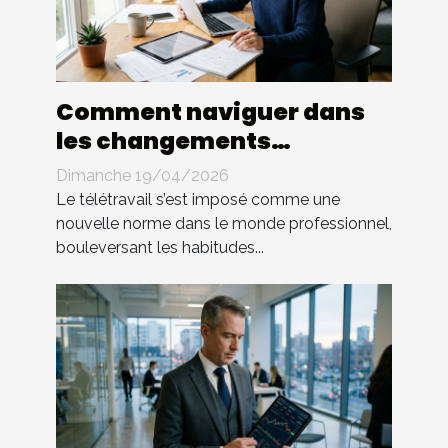
Comment naviguer dans
les changements
législatifs du télétravail ?
Dimanche 19/04/2026
Le télétravail s’est imposé comme une
nouvelle norme dans le monde professionnel,
bouleversant les habitudes...