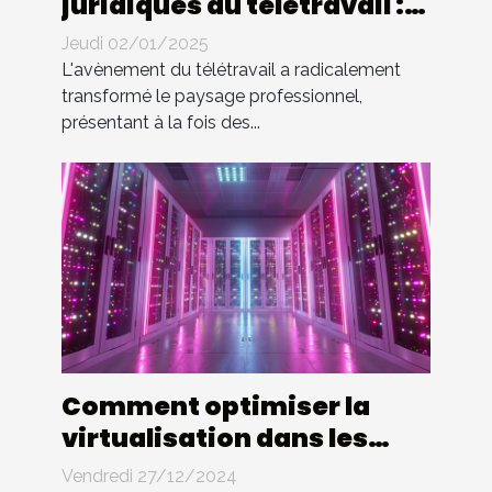
juridiques du télétravail :
droits et devoirs des
Jeudi 02/01/2025
employés
L'avènement du télétravail a radicalement
transformé le paysage professionnel,
présentant à la fois des...
Comment optimiser la
virtualisation dans les
entreprises modernes
Vendredi 27/12/2024