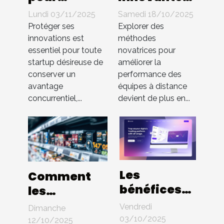
protéger les
pour
Lundi 03/11/2025
Samedi 18/10/2025
innovations
booster
Protéger ses
Explorer des
en startup
l'efficacité
innovations est
méthodes
essentiel pour toute
novatrices pour
sans brevet
des équipes
startup désireuse de
améliorer la
à distance
conserver un
performance des
avantage
équipes à distance
concurrentiel,...
devient de plus en...
Les
Comment
bénéfices
les
d'une
innovations
Vendredi
Dimanche
interface
en
03/10/2025
12/10/2025