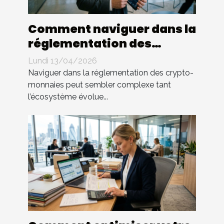
Comment naviguer dans la
réglementation des
crypto-monnaies ?
Lundi 13/04/2026
Naviguer dans la réglementation des crypto-
monnaies peut sembler complexe tant
l’écosystème évolue...