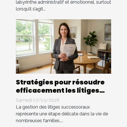
labyrinthe administratif et émotionnel, surtout
lorsqu’il s’agit...
Stratégies pour résoudre
efficacement les litiges
successoraux
Samedi 07/03/2026
La gestion des litiges successoraux
représente une étape délicate dans la vie de
nombreuses familles....