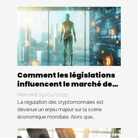
Comment les législations
influencent le marché des
cryptomonnaies
Mercredi 09/04/2025
La régulation des cryptomonnaies est
devenue un enjeu majeur sur la scène
économique mondiale. Alors que...