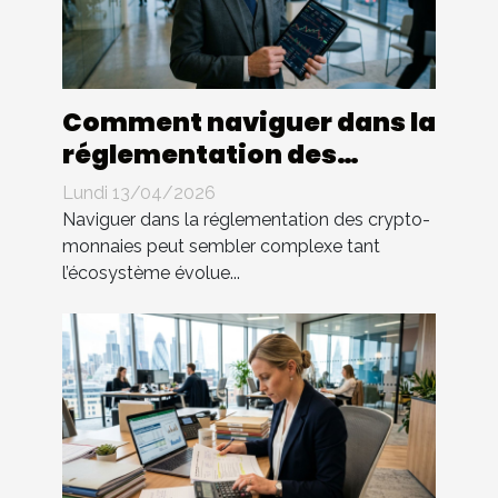
Comment naviguer dans la
réglementation des
crypto-monnaies ?
Lundi 13/04/2026
Naviguer dans la réglementation des crypto-
monnaies peut sembler complexe tant
l’écosystème évolue...