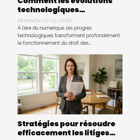
Comment les évolutions
technologiques
impactent-elles le droit
Dimanche 22/03/2026
des contrats ?
À l'ère du numérique, les progrès
technologiques transforment profondément
le fonctionnement du droit des...
Stratégies pour résoudre
efficacement les litiges