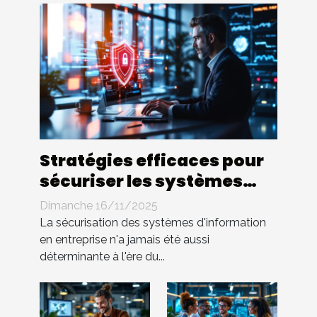
Stratégies efficaces pour
sécuriser les systèmes
d'information en
Dimanche 16/11/2025
entreprise
La sécurisation des systèmes d'information
en entreprise n'a jamais été aussi
déterminante à l'ère du...