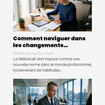
Comment naviguer dans
les changements
législatifs du télétravail ?
Dimanche 19/04/2026
Le télétravail s’est imposé comme une
nouvelle norme dans le monde professionnel,
bouleversant les habitudes...