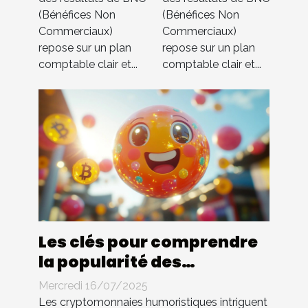
Compta 4
Compta 4
(Bénéfices Non
(Bénéfices Non
You
You
Commerciaux)
Commerciaux)
s’occupe de
s’occupe de
repose sur un plan
repose sur un plan
tout !
tout !
comptable clair et...
comptable clair et...
Les clés pour comprendre
la popularité des
cryptomonnaies
Mercredi 16/07/2025
humoristiques
Les cryptomonnaies humoristiques intriguent