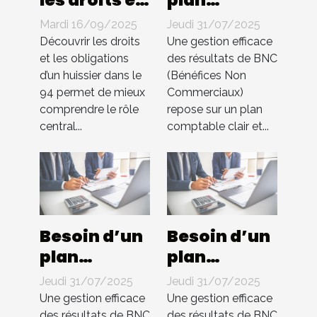
les
comptable
Mardi 16/09/2025
Jeudi 31/07/2025
obligations
pour BNC ?
Découvrir les droits
Une gestion efficace
d'un
Compta 4
et les obligations
des résultats de BNC
d’un huissier dans le
(Bénéfices Non
huissier
You
94 permet de mieux
Commerciaux)
dans le 94 ?
s’occupe de
comprendre le rôle
repose sur un plan
tout !
central...
comptable clair et...
Besoin d’un
Besoin d’un
plan
plan
comptable
comptable
Jeudi 31/07/2025
Jeudi 31/07/2025
pour BNC ?
pour BNC ?
Une gestion efficace
Une gestion efficace
des résultats de BNC
des résultats de BNC