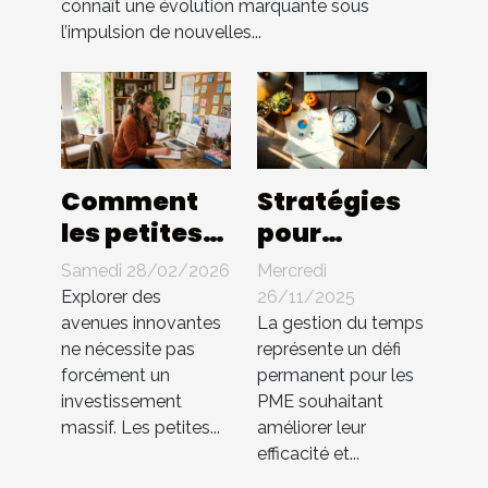
connaît une évolution marquante sous
l’impulsion de nouvelles...
Comment
Stratégies
les petites
pour
entreprises
optimiser la
Samedi 28/02/2026
Mercredi
peuvent-
gestion du
Explorer des
26/11/2025
elles
temps au
avenues innovantes
La gestion du temps
ne nécessite pas
représente un défi
innover
sein des PME
forcément un
permanent pour les
sans gros
investissement
PME souhaitant
budget ?
massif. Les petites...
améliorer leur
efficacité et...