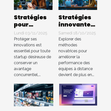
Stratégies
Stratégies
pour
innovantes
protéger les
pour
Lundi 03/11/2025
Samedi 18/10/2025
innovations
booster
Protéger ses
Explorer des
en startup
l'efficacité
innovations est
méthodes
essentiel pour toute
novatrices pour
sans brevet
des équipes
startup désireuse de
améliorer la
à distance
conserver un
performance des
avantage
équipes à distance
concurrentiel,...
devient de plus en...