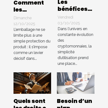
Les
Comment
bénéfices
les
d'une
innovations
Vendredi
Dimanche
interface
en
03/10/2025
12/10/2025
utilisateur
Dans l'univers en
packaging
L’emballage ne se
constante évolution
intuitive
limite plus à une
influencent-
des
simple protection du
dans les
elles les
cryptomonnaies, la
produit : il s’impose
échanges
ventes ?
simplicité
comme un levier
de cryptos
d’utilisation prend
décisif dans...
une place...
Quels sont
Besoin d’un
les droits et
plan