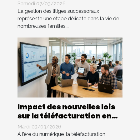
successoraux
Samedi 07/03/2026
La gestion des litiges successoraux
représente une étape délicate dans la vie de
nombreuses familles....
Impact des nouvelles lois
sur la téléfacturation en
entreprise : quels
Mardi 03/03/2026
changements ?
À l’ère du numérique, la téléfacturation