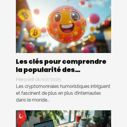
Les clés pour comprendre
la popularité des
cryptomonnaies
Mercredi 16/07/2025
humoristiques
Les cryptomonnaies humoristiques intriguent
et fascinent de plus en plus d’internautes
dans le monde...