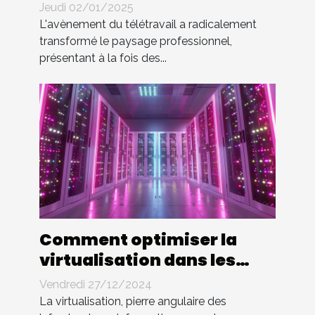
droits et devoirs des
Jeudi 02/01/2025
employés
L'avènement du télétravail a radicalement
transformé le paysage professionnel,
présentant à la fois des...
Comment optimiser la
virtualisation dans les
entreprises modernes
Vendredi 27/12/2024
La virtualisation, pierre angulaire des