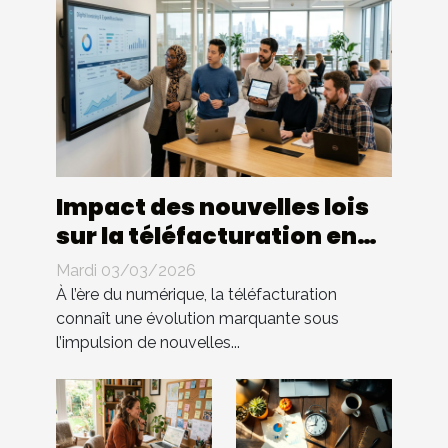
Impact des nouvelles lois
sur la téléfacturation en
entreprise : quels
Mardi 03/03/2026
changements ?
À l’ère du numérique, la téléfacturation
connaît une évolution marquante sous
l’impulsion de nouvelles...