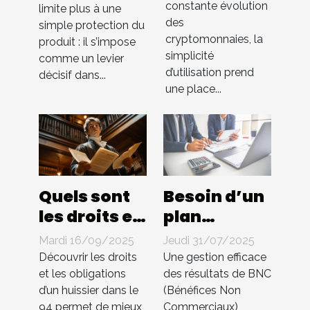
constante évolution
intuitive
limite plus à une
influencent-
des
simple protection du
dans les
elles les
cryptomonnaies, la
produit : il s’impose
échanges
ventes ?
simplicité
comme un levier
de cryptos
d’utilisation prend
décisif dans...
une place...
Quels sont
Besoin d’un
les droits et
plan
les
comptable
Mardi 16/09/2025
Jeudi 31/07/2025
obligations
pour BNC ?
Découvrir les droits
Une gestion efficace
d'un
Compta 4
et les obligations
des résultats de BNC
d’un huissier dans le
(Bénéfices Non
huissier
You
94 permet de mieux
Commerciaux)