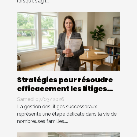
lorsqu’il s’agit...
Stratégies pour résoudre
efficacement les litiges
successoraux
Samedi 07/03/2026
La gestion des litiges successoraux
représente une étape délicate dans la vie de
nombreuses familles....