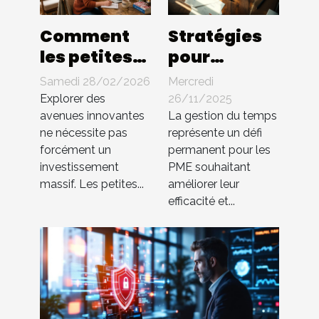
Comment
Stratégies
les petites
pour
entreprises
optimiser la
Samedi 28/02/2026
Mercredi
peuvent-
gestion du
Explorer des
26/11/2025
elles
temps au
avenues innovantes
La gestion du temps
ne nécessite pas
représente un défi
innover
sein des PME
forcément un
permanent pour les
sans gros
investissement
PME souhaitant
budget ?
massif. Les petites...
améliorer leur
efficacité et...