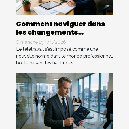
Comment naviguer dans
les changements
législatifs du télétravail ?
Dimanche 19/04/2026
Le télétravail s’est imposé comme une
nouvelle norme dans le monde professionnel,
bouleversant les habitudes...