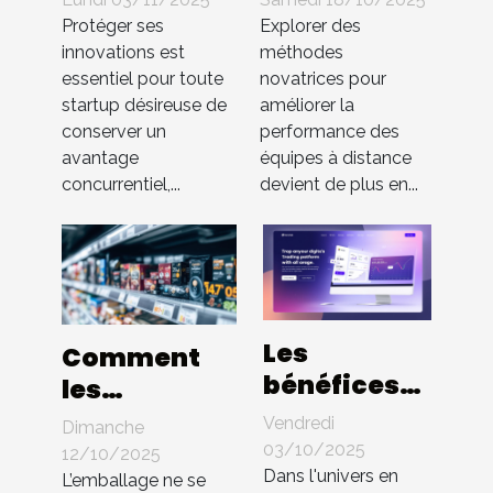
innovations
booster
Protéger ses
Explorer des
en startup
l'efficacité
innovations est
méthodes
essentiel pour toute
novatrices pour
sans brevet
des équipes
startup désireuse de
améliorer la
à distance
conserver un
performance des
avantage
équipes à distance
concurrentiel,...
devient de plus en...
Les
Comment
bénéfices
les
d'une
innovations
Vendredi
Dimanche
interface
en
03/10/2025
12/10/2025
utilisateur
Dans l'univers en
packaging
L’emballage ne se