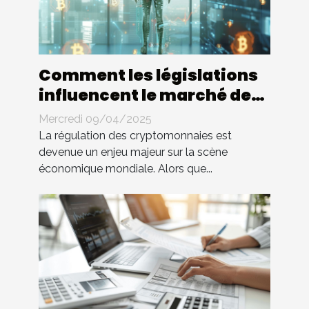
Comment les législations
influencent le marché des
cryptomonnaies
Mercredi 09/04/2025
La régulation des cryptomonnaies est
devenue un enjeu majeur sur la scène
économique mondiale. Alors que...