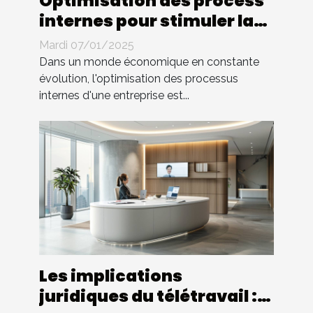
Optimisation des process
internes pour stimuler la
croissance d'entreprise
Mardi 07/01/2025
Dans un monde économique en constante
évolution, l'optimisation des processus
internes d'une entreprise est...
Les implications
juridiques du télétravail :