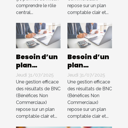
dans le 94 ?
s’occupe de
comprendre le rôle
repose sur un plan
tout !
central...
comptable clair et...
Besoin d’un
Besoin d’un
plan
plan
comptable
comptable
Jeudi 31/07/2025
Jeudi 31/07/2025
pour BNC ?
pour BNC ?
Une gestion efficace
Une gestion efficace
Compta 4
Compta 4
des résultats de BNC
des résultats de BNC
(Bénéfices Non
(Bénéfices Non
You
You
Commerciaux)
Commerciaux)
s’occupe de
s’occupe de
repose sur un plan
repose sur un plan
tout !
tout !
comptable clair et...
comptable clair et...