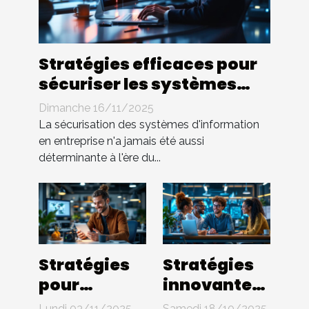
Stratégies efficaces pour
sécuriser les systèmes
d'information en
Dimanche 16/11/2025
entreprise
La sécurisation des systèmes d'information
en entreprise n'a jamais été aussi
déterminante à l'ère du...
Stratégies
Stratégies
pour
innovantes
protéger les
pour
Lundi 03/11/2025
Samedi 18/10/2025