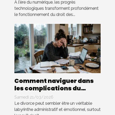
des contrats ?
À l'ère du numérique, les progrès
technologiques transforment profondément
le fonctionnement du droit des...
Comment naviguer dans
les complications du
divorce sans avocat ?
Samedi 21/03/2026
Le divorce peut sembler être un véritable
labyrinthe administratif et émotionnel, surtout