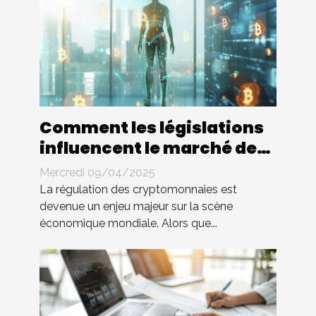
Comment les législations
influencent le marché des
cryptomonnaies
Mercredi 09/04/2025
La régulation des cryptomonnaies est
devenue un enjeu majeur sur la scène
économique mondiale. Alors que...