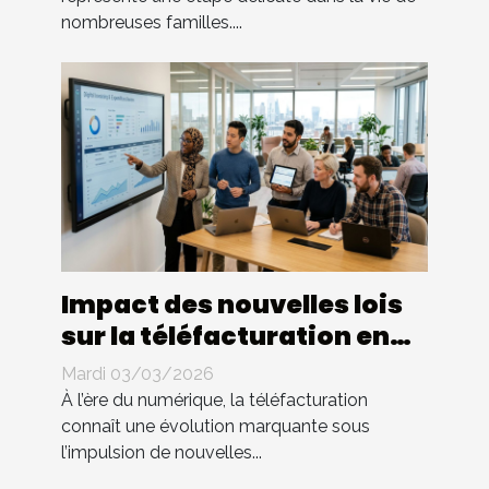
nombreuses familles....
Impact des nouvelles lois
sur la téléfacturation en
entreprise : quels
Mardi 03/03/2026
changements ?
À l’ère du numérique, la téléfacturation
connaît une évolution marquante sous
l’impulsion de nouvelles...