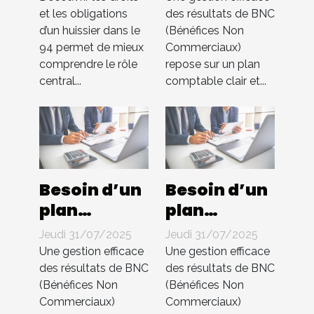
d'un
Compta 4
et les obligations
des résultats de BNC
d’un huissier dans le
(Bénéfices Non
huissier
You
94 permet de mieux
Commerciaux)
dans le 94 ?
s’occupe de
comprendre le rôle
repose sur un plan
tout !
central...
comptable clair et...
Besoin d’un
Besoin d’un
plan
plan
comptable
comptable
Jeudi 31/07/2025
Jeudi 31/07/2025
pour BNC ?
pour BNC ?
Une gestion efficace
Une gestion efficace
Compta 4
Compta 4
des résultats de BNC
des résultats de BNC
(Bénéfices Non
(Bénéfices Non
You
You
Commerciaux)
Commerciaux)
s’occupe de
s’occupe de