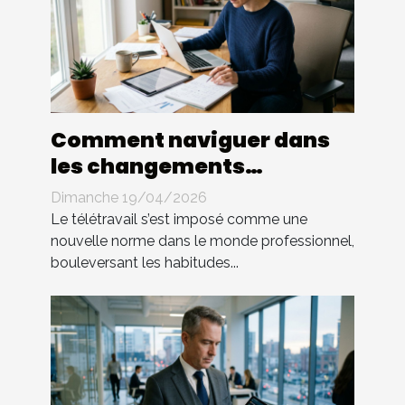
Comment naviguer dans
les changements
législatifs du télétravail ?
Dimanche 19/04/2026
Le télétravail s’est imposé comme une
nouvelle norme dans le monde professionnel,
bouleversant les habitudes...