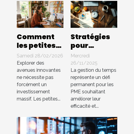
Comment
Stratégies
les petites
pour
entreprises
optimiser la
Samedi 28/02/2026
Mercredi
peuvent-
gestion du
Explorer des
26/11/2025
elles
temps au
avenues innovantes
La gestion du temps
ne nécessite pas
représente un défi
innover
sein des PME
forcément un
permanent pour les
sans gros
investissement
PME souhaitant
budget ?
massif. Les petites...
améliorer leur
efficacité et...