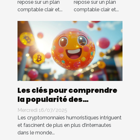
repose sur un plan
repose sur un plan
tout !
tout !
comptable clair et...
comptable clair et...
Les clés pour comprendre
la popularité des
cryptomonnaies
Mercredi 16/07/2025
humoristiques
Les cryptomonnaies humoristiques intriguent
et fascinent de plus en plus d’internautes
dans le monde...