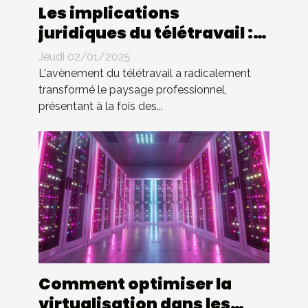
Les implications
juridiques du télétravail :
droits et devoirs des
Jeudi 02/01/2025
employés
L'avènement du télétravail a radicalement
transformé le paysage professionnel,
présentant à la fois des...
Comment optimiser la
virtualisation dans les