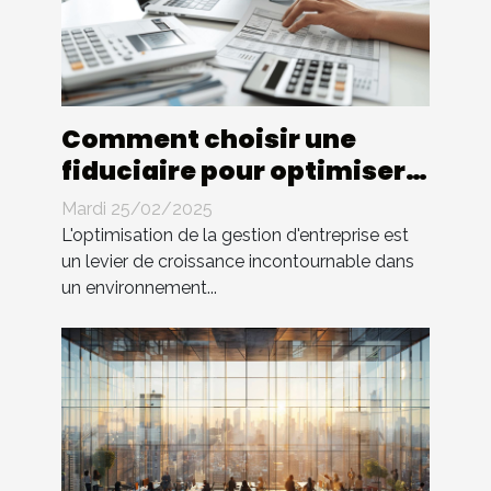
Comment choisir une
fiduciaire pour optimiser
la gestion d'entreprise
Mardi 25/02/2025
L'optimisation de la gestion d'entreprise est
un levier de croissance incontournable dans
un environnement...