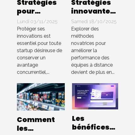
Stratégies
Stratégies
pour
innovantes
protéger les
pour
Lundi 03/11/2025
Samedi 18/10/2025
innovations
booster
Protéger ses
Explorer des
en startup
l'efficacité
innovations est
méthodes
essentiel pour toute
novatrices pour
sans brevet
des équipes
startup désireuse de
améliorer la
à distance
conserver un
performance des
avantage
équipes à distance
concurrentiel,...
devient de plus en...
Les
Comment
bénéfices
les