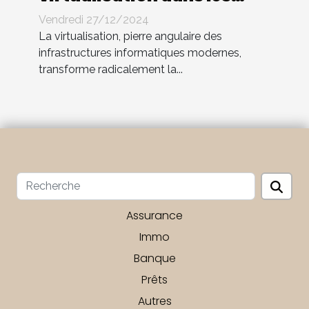
entreprises modernes
Vendredi 27/12/2024
La virtualisation, pierre angulaire des
infrastructures informatiques modernes,
transforme radicalement la...
Assurance
Immo
Banque
Prêts
Autres