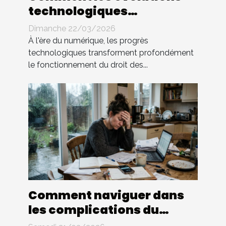
technologiques
impactent-elles le droit
Dimanche 22/03/2026
des contrats ?
À l'ère du numérique, les progrès
technologiques transforment profondément
le fonctionnement du droit des...
Comment naviguer dans
les complications du
divorce sans avocat ?