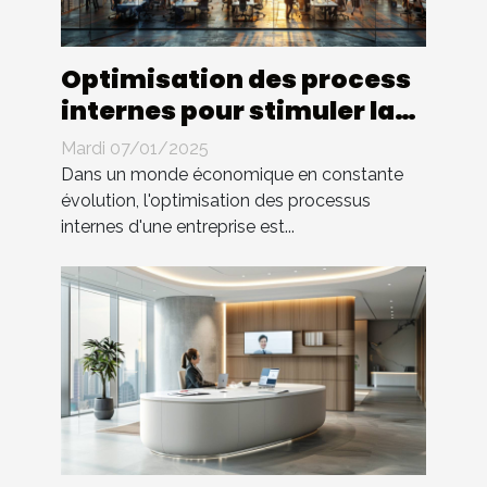
Optimisation des process
internes pour stimuler la
croissance d'entreprise
Mardi 07/01/2025
Dans un monde économique en constante
évolution, l'optimisation des processus
internes d'une entreprise est...