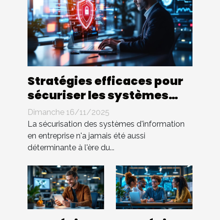
Stratégies efficaces pour
sécuriser les systèmes
d'information en
Dimanche 16/11/2025
entreprise
La sécurisation des systèmes d'information
en entreprise n'a jamais été aussi
déterminante à l'ère du...