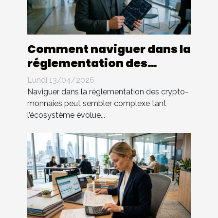
Comment naviguer dans la
réglementation des
crypto-monnaies ?
Lundi 13/04/2026
Naviguer dans la réglementation des crypto-
monnaies peut sembler complexe tant
l’écosystème évolue...