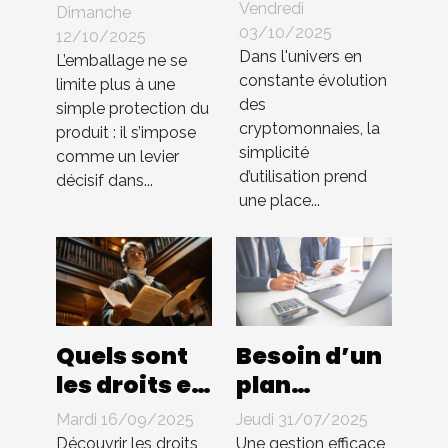
d'une
innovations
Vendredi
Dimanche
interface
en
03/10/2025
12/10/2025
utilisateur
Dans l'univers en
packaging
L’emballage ne se
constante évolution
intuitive
limite plus à une
influencent-
des
simple protection du
dans les
elles les
cryptomonnaies, la
produit : il s’impose
échanges
ventes ?
simplicité
comme un levier
de cryptos
d’utilisation prend
décisif dans...
une place...
Quels sont
Besoin d’un
les droits et
plan
les
comptable
Mardi 16/09/2025
Jeudi 31/07/2025
obligations
pour BNC ?
Découvrir les droits
Une gestion efficace