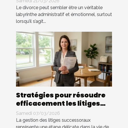
Samedi 21/03/2026
Le divorce peut sembler être un véritable
labyrinthe administratif et émotionnel, surtout
lorsqu’il s’agit...
Stratégies pour résoudre
efficacement les litiges
successoraux
Samedi 07/03/2026
La gestion des litiges successoraux
représente une étape délicate dans la vie de