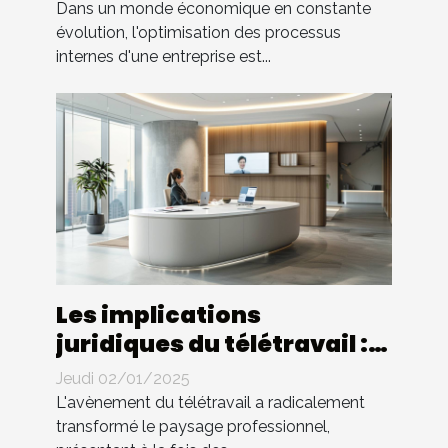
Dans un monde économique en constante
évolution, l'optimisation des processus
internes d'une entreprise est...
Les implications
juridiques du télétravail :
droits et devoirs des
Jeudi 02/01/2025
employés
L'avènement du télétravail a radicalement
transformé le paysage professionnel,