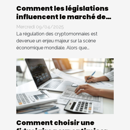
Comment les législations
influencent le marché des
cryptomonnaies
Mercredi 09/04/2025
La régulation des cryptomonnaies est
devenue un enjeu majeur sur la scène
économique mondiale. Alors que...
Comment choisir une