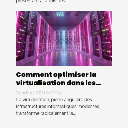
présentant à la fois des...
Comment optimiser la
virtualisation dans les
entreprises modernes
Vendredi 27/12/2024
La virtualisation, pierre angulaire des
infrastructures informatiques modernes,
transforme radicalement la...