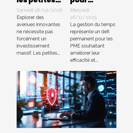
entreprises
optimiser la
Samedi 28/02/2026
Mercredi
peuvent-
gestion du
Explorer des
26/11/2025
elles
temps au
avenues innovantes
La gestion du temps
ne nécessite pas
représente un défi
innover
sein des PME
forcément un
permanent pour les
sans gros
investissement
PME souhaitant
budget ?
massif. Les petites...
améliorer leur
efficacité et...