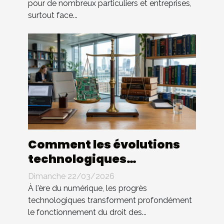
pour de nombreux particuliers et entreprises,
surtout face...
Comment les évolutions
technologiques
impactent-elles le droit
Dimanche 22/03/2026
des contrats ?
À l'ère du numérique, les progrès
technologiques transforment profondément
le fonctionnement du droit des...