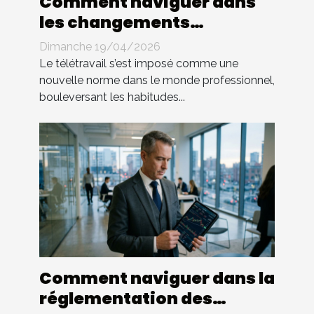
Comment naviguer dans
les changements
législatifs du télétravail ?
Dimanche 19/04/2026
Le télétravail s’est imposé comme une
nouvelle norme dans le monde professionnel,
bouleversant les habitudes...
Comment naviguer dans la
réglementation des