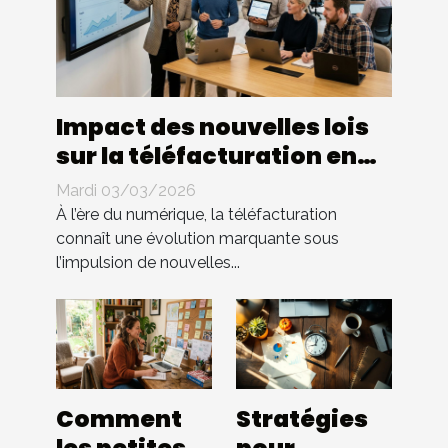
Impact des nouvelles lois
sur la téléfacturation en
entreprise : quels
Mardi 03/03/2026
changements ?
À l’ère du numérique, la téléfacturation
connaît une évolution marquante sous
l’impulsion de nouvelles...
Comment
Stratégies
les petites
pour