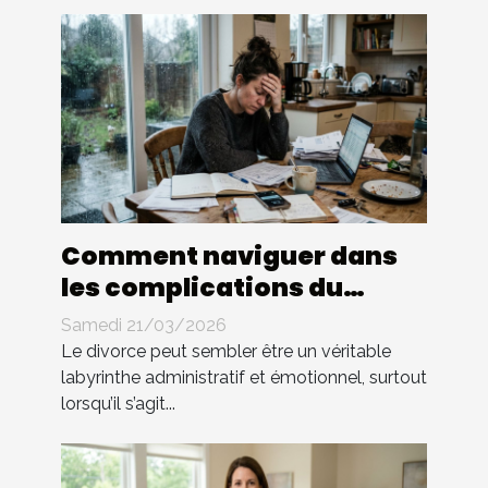
Comment naviguer dans
les complications du
divorce sans avocat ?
Samedi 21/03/2026
Le divorce peut sembler être un véritable
labyrinthe administratif et émotionnel, surtout
lorsqu’il s’agit...