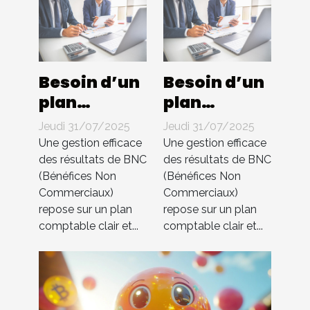
Besoin d’un
Besoin d’un
plan
plan
comptable
comptable
Jeudi 31/07/2025
Jeudi 31/07/2025
pour BNC ?
pour BNC ?
Une gestion efficace
Une gestion efficace
Compta 4
Compta 4
des résultats de BNC
des résultats de BNC
(Bénéfices Non
(Bénéfices Non
You
You
Commerciaux)
Commerciaux)
s’occupe de
s’occupe de
repose sur un plan
repose sur un plan
tout !
tout !
comptable clair et...
comptable clair et...