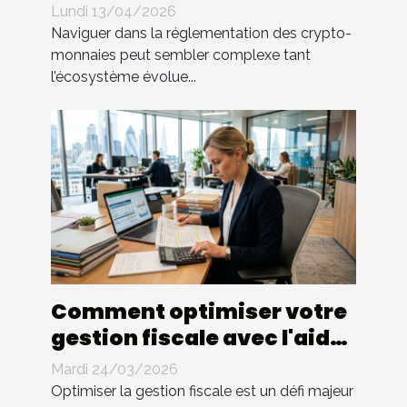
crypto-monnaies ?
Lundi 13/04/2026
Naviguer dans la réglementation des crypto-
monnaies peut sembler complexe tant
l’écosystème évolue...
Comment optimiser votre
gestion fiscale avec l'aide
d'un expert ?
Mardi 24/03/2026
Optimiser la gestion fiscale est un défi majeur