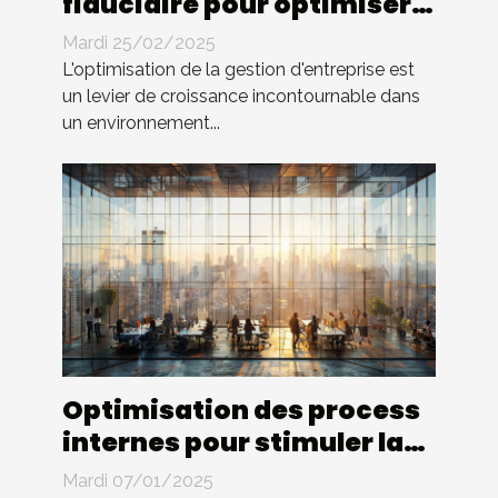
fiduciaire pour optimiser
la gestion d'entreprise
Mardi 25/02/2025
L'optimisation de la gestion d'entreprise est
un levier de croissance incontournable dans
un environnement...
Optimisation des process
internes pour stimuler la
croissance d'entreprise
Mardi 07/01/2025