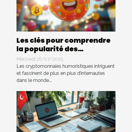
Les clés pour comprendre
la popularité des
cryptomonnaies
Mercredi 16/07/2025
humoristiques
Les cryptomonnaies humoristiques intriguent
et fascinent de plus en plus d’internautes
dans le monde...