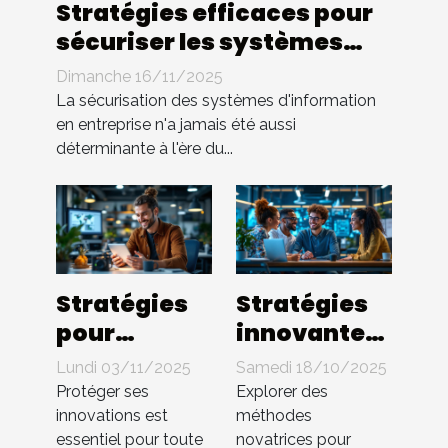
Stratégies efficaces pour
sécuriser les systèmes
d'information en
Dimanche 16/11/2025
entreprise
La sécurisation des systèmes d'information
en entreprise n'a jamais été aussi
déterminante à l'ère du...
Stratégies
Stratégies
pour
innovantes
protéger les
pour
Lundi 03/11/2025
Samedi 18/10/2025
innovations
booster
Protéger ses
Explorer des
en startup
l'efficacité
innovations est
méthodes
essentiel pour toute
novatrices pour