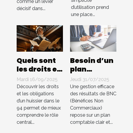
simplicité
comme un levier
de cryptos
d’utilisation prend
décisif dans...
une place...
Quels sont
Besoin d’un
les droits et
plan
les
comptable
Mardi 16/09/2025
Jeudi 31/07/2025
obligations
pour BNC ?
Découvrir les droits
Une gestion efficace
d'un
Compta 4
et les obligations
des résultats de BNC
d’un huissier dans le
(Bénéfices Non
huissier
You
94 permet de mieux
Commerciaux)
dans le 94 ?
s’occupe de
comprendre le rôle
repose sur un plan
tout !
central...
comptable clair et...