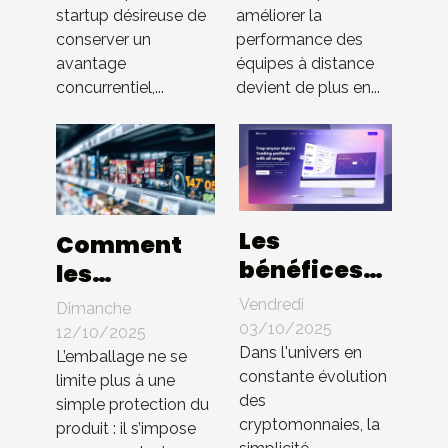
sans brevet
des équipes
startup désireuse de
améliorer la
à distance
conserver un
performance des
avantage
équipes à distance
concurrentiel,...
devient de plus en...
Les
Comment
bénéfices
les
d'une
innovations
Vendredi
Dimanche
interface
en
03/10/2025
12/10/2025
utilisateur
Dans l'univers en
packaging
L’emballage ne se
constante évolution
intuitive
limite plus à une
influencent-
des
simple protection du
dans les
elles les
cryptomonnaies, la
produit : il s’impose
échanges
ventes ?