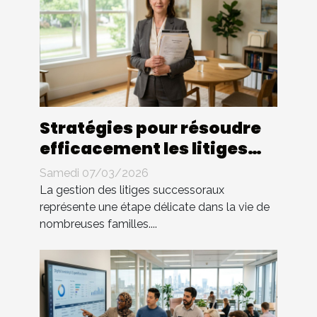
Stratégies pour résoudre
efficacement les litiges
successoraux
Samedi 07/03/2026
La gestion des litiges successoraux
représente une étape délicate dans la vie de
nombreuses familles....