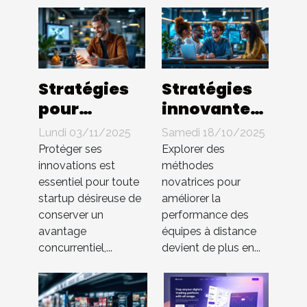
Stratégies
Stratégies
pour
innovantes
protéger les
pour
Lundi 03/11/2025
Samedi 18/10/2025
innovations
booster
Protéger ses
Explorer des
en startup
l'efficacité
innovations est
méthodes
essentiel pour toute
novatrices pour
sans brevet
des équipes
startup désireuse de
améliorer la
à distance
conserver un
performance des
avantage
équipes à distance
concurrentiel,...
devient de plus en...