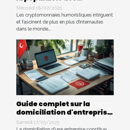
cryptomonnaies
Mercredi 16/07/2025
humoristiques
Les cryptomonnaies humoristiques intriguent
et fascinent de plus en plus d’internautes
dans le monde...
Guide complet sur la
domiciliation d'entreprise
en Tunisie
Samedi 17/05/2025
La domiciliation d'une entreprise constitue