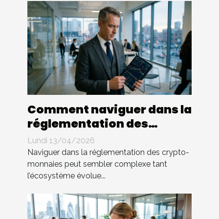
Comment naviguer dans la
réglementation des
crypto-monnaies ?
Lundi 13/04/2026
Naviguer dans la réglementation des crypto-
monnaies peut sembler complexe tant
l’écosystème évolue...