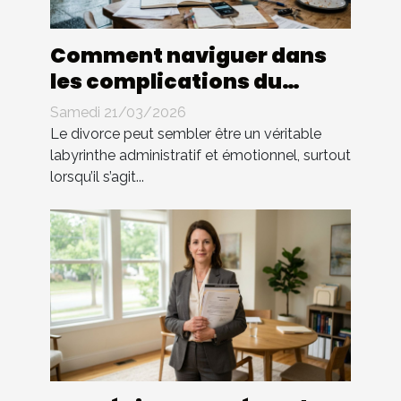
Comment naviguer dans
les complications du
divorce sans avocat ?
Samedi 21/03/2026
Le divorce peut sembler être un véritable
labyrinthe administratif et émotionnel, surtout
lorsqu’il s’agit...