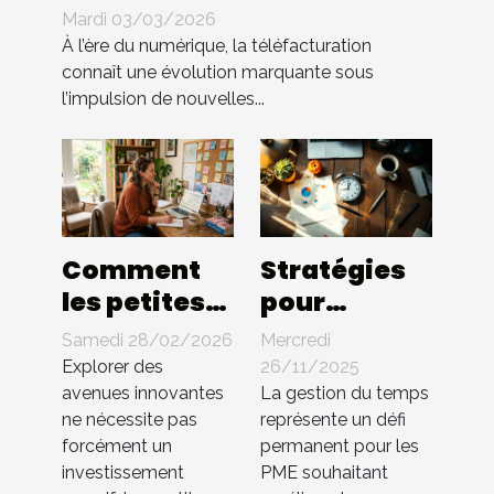
entreprise : quels
Mardi 03/03/2026
changements ?
À l’ère du numérique, la téléfacturation
connaît une évolution marquante sous
l’impulsion de nouvelles...
Comment
Stratégies
les petites
pour
entreprises
optimiser la
Samedi 28/02/2026
Mercredi
peuvent-
gestion du
Explorer des
26/11/2025
elles
temps au
avenues innovantes
La gestion du temps
ne nécessite pas
représente un défi
innover
sein des PME
forcément un
permanent pour les
sans gros
investissement
PME souhaitant
budget ?