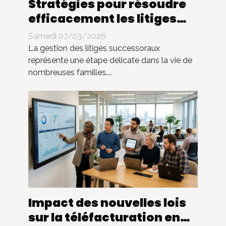
Stratégies pour résoudre
efficacement les litiges
successoraux
Samedi 07/03/2026
La gestion des litiges successoraux
représente une étape délicate dans la vie de
nombreuses familles....
Impact des nouvelles lois
sur la téléfacturation en