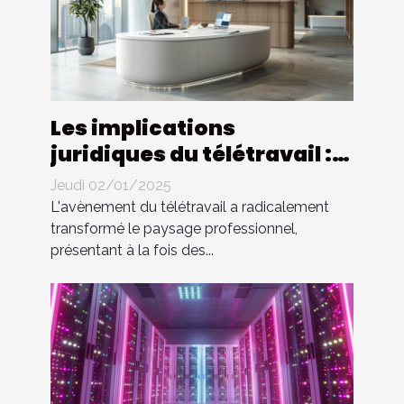
Les implications
juridiques du télétravail :
droits et devoirs des
Jeudi 02/01/2025
employés
L'avènement du télétravail a radicalement
transformé le paysage professionnel,
présentant à la fois des...