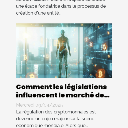
une étape fondatrice dans le processus de
création d'une entité...
Comment les législations
influencent le marché des
cryptomonnaies
Mercredi 09/04/2025
La régulation des cryptomonnaies est
devenue un enjeu majeur sur la scène
économique mondiale. Alors que...