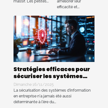
massif. Les petites...
améliorer leur
efficacité et...
Stratégies efficaces pour
sécuriser les systèmes
d'information en
Dimanche 16/11/2025
entreprise
La sécurisation des systèmes d'information
en entreprise n'a jamais été aussi
déterminante à l'ère du...