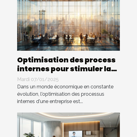
Optimisation des process
internes pour stimuler la
croissance d'entreprise
Mardi 07/01/2025
Dans un monde économique en constante
évolution, l'optimisation des processus
internes d'une entreprise est...