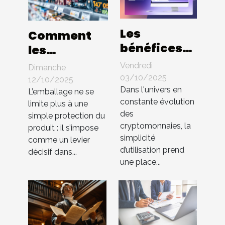
Les
Comment
bénéfices
les
d'une
innovations
Vendredi
Dimanche
interface
en
03/10/2025
12/10/2025
utilisateur
Dans l'univers en
packaging
L’emballage ne se
constante évolution
intuitive
limite plus à une
influencent-
des
simple protection du
dans les
elles les
cryptomonnaies, la
produit : il s’impose
échanges
ventes ?
simplicité
comme un levier
de cryptos
d’utilisation prend
décisif dans...
une place...