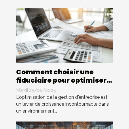
Comment choisir une
fiduciaire pour optimiser
la gestion d'entreprise
Mardi 25/02/2025
L'optimisation de la gestion d'entreprise est
un levier de croissance incontournable dans
un environnement...