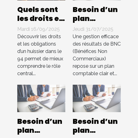
Quels sont
Besoin d’un
les droits et
plan
les
comptable
Mardi 16/09/2025
Jeudi 31/07/2025
obligations
pour BNC ?
Découvrir les droits
Une gestion efficace
d'un
Compta 4
et les obligations
des résultats de BNC
d’un huissier dans le
(Bénéfices Non
huissier
You
94 permet de mieux
Commerciaux)
dans le 94 ?
s’occupe de
comprendre le rôle
repose sur un plan
tout !
central...
comptable clair et...
Besoin d’un
Besoin d’un
plan
plan