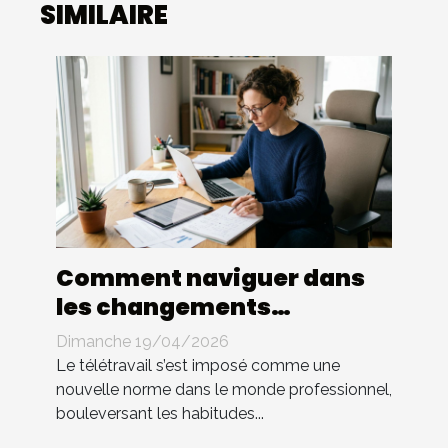
SIMILAIRE
Comment naviguer dans
les changements
législatifs du télétravail ?
Dimanche 19/04/2026
Le télétravail s’est imposé comme une
nouvelle norme dans le monde professionnel,
bouleversant les habitudes...