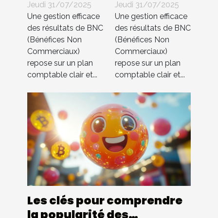
comptable
comptable
Jeudi 31/07/2025
Jeudi 31/07/2025
pour BNC ?
pour BNC ?
Une gestion efficace
Une gestion efficace
Compta 4
Compta 4
des résultats de BNC
des résultats de BNC
(Bénéfices Non
(Bénéfices Non
You
You
Commerciaux)
Commerciaux)
s’occupe de
s’occupe de
repose sur un plan
repose sur un plan
tout !
tout !
comptable clair et...
comptable clair et...
Les clés pour comprendre
la popularité des