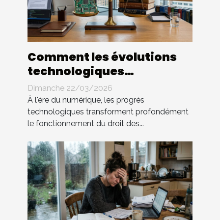
Comment les évolutions
technologiques
impactent-elles le droit
Dimanche 22/03/2026
des contrats ?
À l'ère du numérique, les progrès
technologiques transforment profondément
le fonctionnement du droit des...