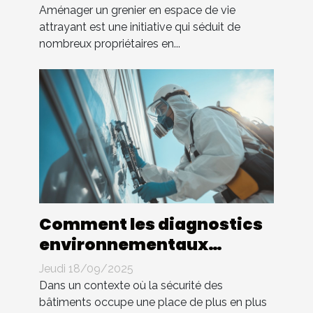
Aménager un grenier en espace de vie
attrayant est une initiative qui séduit de
nombreux propriétaires en...
Comment les diagnostics
environnementaux
améliorent-ils la sécurité
Jeudi 18/09/2025
des bâtiments ?
Dans un contexte où la sécurité des
bâtiments occupe une place de plus en plus