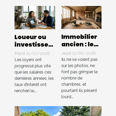
Immobilier
Loueur ou
ancien : les
investisseur
travaux
: qui profite
Jeudi 11/06/2026
Mardi 21/07/2026
cachés qui
vraiment
Ils ne se voient pas
Les loyers ont
valorisent
des
sur les photos, ne
progressé plus vite
font pas grimper le
que les salaires ces
vraiment
tendances
nombre de
dernières années, les
une
locatives
chambres, et
taux d’intérêt ont
propriété
récentes ?
pourtant ils pèsent
renchéri le...
lourd...