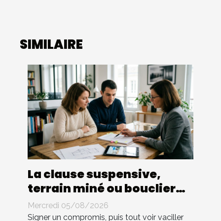
SIMILAIRE
La clause suspensive,
terrain miné ou bouclier
juridique dans l’achat
Mercredi 05/08/2026
immobilier ?
Signer un compromis, puis tout voir vaciller