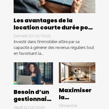
Les avantages de la
location courte durée pour
les investisseurs
Samedi 20/12/2025
immobiliers
Investir dans l’immobilier attire par sa
capacité à générer des revenus réguliers tout
en favorisant la...
Maximiser
Besoin d’un
la
gestionnaire
rentabilité
de
Dimanche
Jeudi 11/12/2025