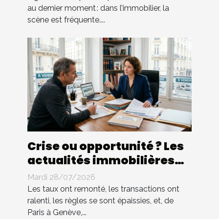
au dernier moment : dans l’immobilier, la
scène est fréquente....
Crise ou opportunité ? Les
actualités immobilières
remettent-elles en cause
Mardi 28/07/2026
le conseil juridique
Les taux ont remonté, les transactions ont
ralenti, les règles se sont épaissies, et, de
Paris à Genève,...