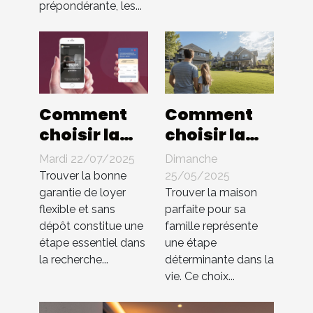
prépondérante, les...
Comment
Comment
choisir la
choisir la
meilleure
maison
Mardi 22/07/2025
Dimanche
garantie de
idéale pour
Trouver la bonne
25/05/2025
loyer
votre
garantie de loyer
Trouver la maison
flexible et sans
parfaite pour sa
flexible et
famille
dépôt constitue une
famille représente
sans dépôt ?
étape essentiel dans
une étape
la recherche...
déterminante dans la
vie. Ce choix...