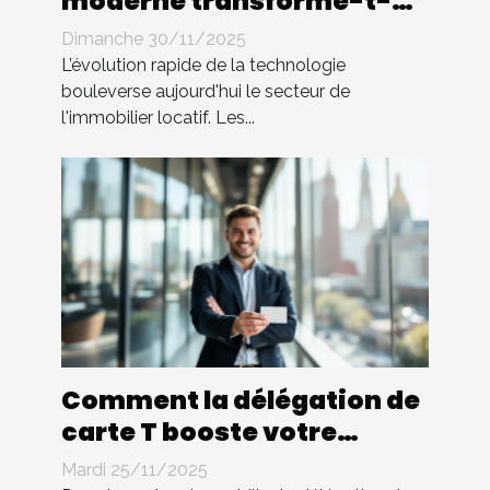
moderne transforme-t-
elle l'immobilier locatif ?
Dimanche 30/11/2025
L’évolution rapide de la technologie
bouleverse aujourd'hui le secteur de
l'immobilier locatif. Les...
Comment la délégation de
carte T booste votre
carrière immobilière ?
Mardi 25/11/2025