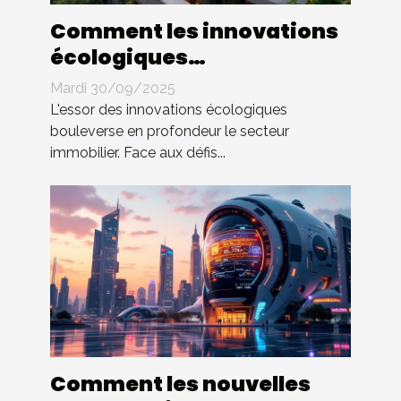
Comment les innovations
écologiques
transforment-elles
Mardi 30/09/2025
l'immobilier ?
L'essor des innovations écologiques
bouleverse en profondeur le secteur
immobilier. Face aux défis...
Comment les nouvelles