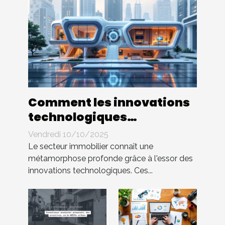
Comment les innovations
technologiques
transforment-elles
Vendredi 10/10/2025
l'immobilier ?
Le secteur immobilier connaît une
métamorphose profonde grâce à l'essor des
innovations technologiques. Ces...