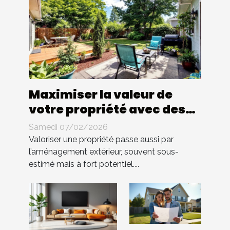
Maximiser la valeur de
votre propriété avec des
aménagements extérieurs
Samedi 07/02/2026
économiques
Valoriser une propriété passe aussi par
l’aménagement extérieur, souvent sous-
estimé mais à fort potentiel....