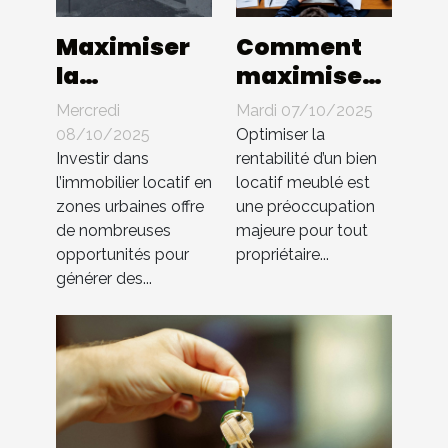
Maximiser
Comment
la
maximiser
rentabilité
les
Mercredi
Mardi 07/10/2025
de biens
rendements
08/10/2025
Optimiser la
locatifs en
de votre
Investir dans
rentabilité d’un bien
l’immobilier locatif en
locatif meublé est
zones
bien locatif
zones urbaines offre
une préoccupation
urbaines
meublé?
de nombreuses
majeure pour tout
opportunités pour
propriétaire...
générer des...