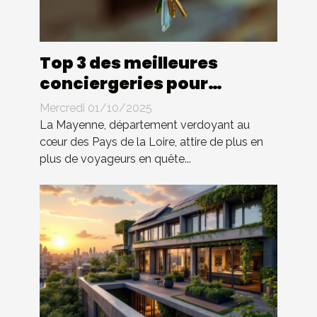
Top 3 des meilleures
conciergeries pour
location saisonnière en
Mercredi 01/10/2025
Mayenne
La Mayenne, département verdoyant au
cœur des Pays de la Loire, attire de plus en
plus de voyageurs en quête...