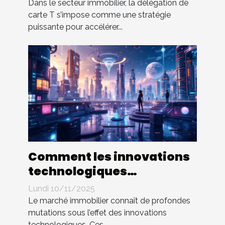
Dans le secteur immobilier, la délégation de
carte T s’impose comme une stratégie
puissante pour accélérer...
Comment les innovations
technologiques
transforment-elles le
Lundi 10/11/2025
marché immobilier ?
Le marché immobilier connaît de profondes
mutations sous l’effet des innovations
technologiques. Ces...