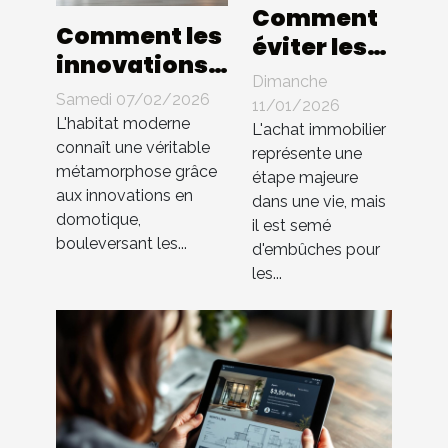
Comment
Comment les
éviter les
innovations
pièges
Dimanche
en
courants
Samedi 07/02/2026
11/01/2026
domotique
L'habitat moderne
lors de
L'achat immobilier
transforment
connaît une véritable
représente une
l'achat
métamorphose grâce
l'habitat
étape majeure
immobilier
aux innovations en
dans une vie, mais
moderne ?
?
domotique,
il est semé
bouleversant les...
d'embûches pour
les...