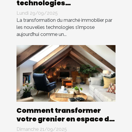
technologies
transforment-elles le
Lundi 29/09/2025
marché immobilier ?
La transformation du marché immobilier par
les nouvelles technologies s’impose
aujourd’hui comme un...
Comment transformer
votre grenier en espace de
vie attrayant ?
Dimanche 21/09/2025