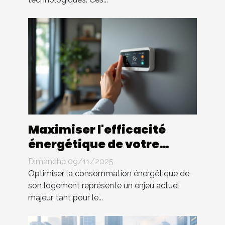
Maximiser l'efficacité
énergétique de votre
maison avec des solutions
Dimanche 09/11/2025
simples
Optimiser la consommation énergétique de
son logement représente un enjeu actuel
majeur, tant pour le...