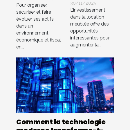
de votre
patrimoine à
30/11/2025
Pour organiser,
bien en
L’investissement
Montpellier ?
sécuriser et faire
dans la location
location
évoluer ses actifs
Cette
meublée offre des
dans un
meublée
agence est à
opportunités
environnement
votre écoute
intéressantes pour
économique et fiscal
augmenter la...
!
en...
Comment la technologie