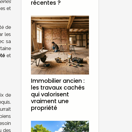
eines
récentes ?
ues et
té de
ar les
ec sa
rtaine
été
et
Immobilier ancien :
les travaux cachés
qui valorisent
ix de
vraiment une
equis.
propriété
rrait
biens
esoin
çu des