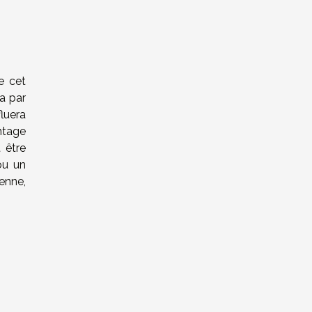
e cet
a par
fluera
ntage
 être
 ou un
enne,