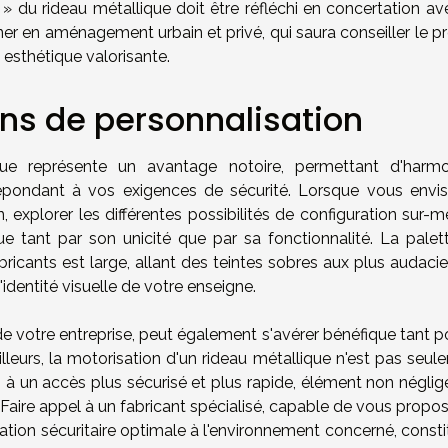
gn » du rideau métallique doit être réfléchi en concertation a
gner en aménagement urbain et privé, qui saura conseiller le p
 esthétique valorisante.
ons de personnalisation
que représente un avantage notoire, permettant d'harmo
répondant à vos exigences de sécurité. Lorsque vous envi
on, explorer les différentes possibilités de configuration sur-
ngue tant par son unicité que par sa fonctionnalité. La palet
ricants est large, allant des teintes sobres aux plus audacie
'identité visuelle de votre enseigne.
o de votre entreprise, peut également s'avérer bénéfique tant p
ailleurs, la motorisation d'un rideau métallique n'est pas seu
si à un accès plus sécurisé et plus rapide, élément non négli
 Faire appel à un fabricant spécialisé, capable de vous propo
tion sécuritaire optimale à l'environnement concerné, consti