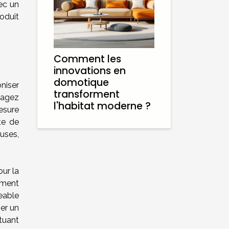
vec un
roduit
Comment les
innovations en
domotique
niser
transforment
sagez
l'habitat moderne ?
mesure
te de
uses,
our la
lement
geable
ser un
tuant