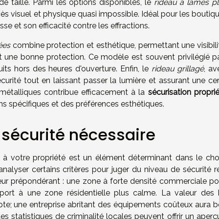
de taille. Parmi les options disponibles, le
rideau à lames pl
ès visuel et physique quasi impossible. Idéal pour les boutiq
se et son efficacité contre les effractions.
ées
combine protection et esthétique, permettant une visibili
vant une bonne protection. Ce modèle est souvent privilégié p
ts hors des heures d'ouverture. Enfin, le
rideau grillagé
, av
sécurité tout en laissant passer la lumière et assurant une ce
 métalliques contribue efficacement à la
sécurisation propri
ns spécifiques et des préférences esthétiques.
 sécurité nécessaire
 à votre propriété est un élément déterminant dans le cho
'analyser certains critères pour juger du niveau de sécurité r
eur prépondérant : une zone à forte densité commerciale pou
pport à une zone résidentielle plus calme. La valeur des 
e; une entreprise abritant des équipements coûteux aura b
es statistiques de criminalité locales peuvent offrir un aper