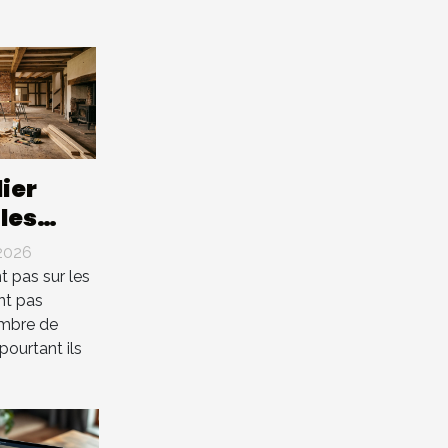
ier
 les
 cachés
2026
risent
nt pas sur les
t une
nt pas
ombre de
té
pourtant ils
.