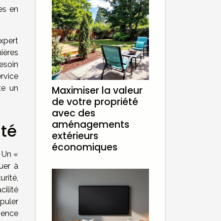
es en
xpert
ières
esoin
ervice
te un
Maximiser la valeur
de votre propriété
avec des
aménagements
ité
extérieurs
économiques
. Un «
uer à
urité,
cilité
ipuler
ience