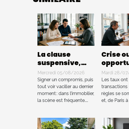
La clause
Crise o
suspensive,
opportu
terrain miné ou
Les act
Mercredi 05/08/2026
Mardi 28/07
bouclier
immobi
Signer un compromis, puis
Les taux ont
juridique dans
remett
tout voir vaciller au dernier
transactions o
moment : dans l’immobilier,
règles se son
l’achat
elles e
la scène est fréquente....
et, de Paris à
immobilier ?
le conse
juridiq