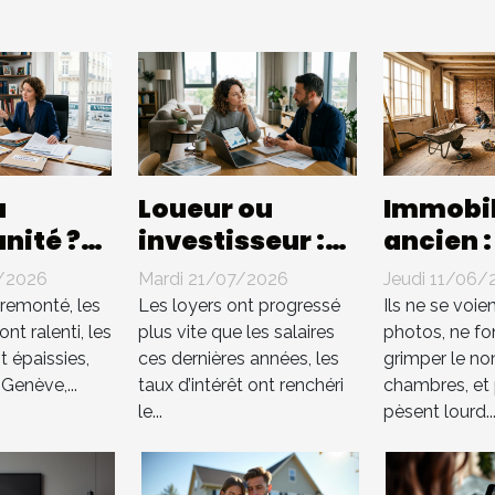
u
Loueur ou
Immobil
nité ?
investisseur :
ancien :
ualités
qui profite
travaux
/2026
Mardi 21/07/2026
Jeudi 11/06/
lières
vraiment des
qui valo
 remonté, les
Les loyers ont progressé
Ils ne se voie
ent-
tendances
vraimen
nt ralenti, les
plus vite que les salaires
photos, ne fo
t épaissies,
ces dernières années, les
grimper le n
n cause
locatives
proprié
 Genève,...
taux d’intérêt ont renchéri
chambres, et 
il
récentes ?
le...
pèsent lourd..
ue