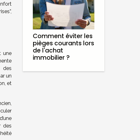
nfort
ises”,
Comment éviter les
pièges courants lors
de l'achat
t une
immobilier ?
mente
, des
par un
on, et
cien,
sculer
 d’une
r des
chéité