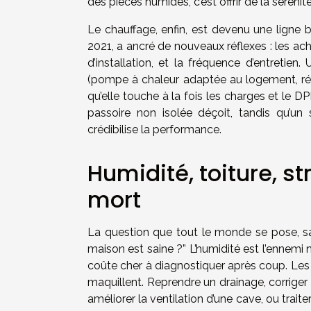
des pièces humides, c’est offrir de la séréni
Le chauffage, enfin, est devenu une ligne b
2021, a ancré de nouveaux réflexes : les ac
d’installation, et la fréquence d’entretie
(pompe à chaleur adaptée au logement, régul
qu’elle touche à la fois les charges et le 
passoire non isolée déçoit, tandis qu’u
crédibilise la performance.
Humidité, toiture, st
mort
La question que tout le monde se pose, san
maison est saine ?” L’humidité est l’ennemi nu
coûte cher à diagnostiquer après coup. Les t
maquillent. Reprendre un drainage, corriger 
améliorer la ventilation d’une cave, ou trai