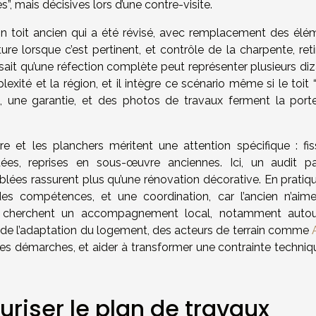
, mais décisives lors d’une contre-visite.
 Un toit ancien qui a été révisé, avec remplacement des élé
ture lorsque c’est pertinent, et contrôle de la charpente, ret
sait qu’une réfection complète peut représenter plusieurs diz
exité et la région, et il intègre ce scénario même si le toit “a
tes, une garantie, et des photos de travaux ferment la port
re et les planchers méritent une attention spécifique : fis
quées, reprises en sous-œuvre anciennes. Ici, un audit p
ciblées rassurent plus qu’une rénovation décorative. En pratiq
des compétences, et une coordination, car l’ancien n’aim
 qui cherchent un accompagnement local, notamment auto
de l’adaptation du logement, des acteurs de terrain comme
des démarches, et aider à transformer une contrainte techniq
uriser le plan de travaux