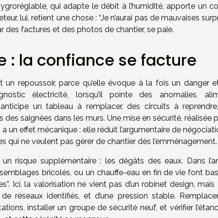
groréglable, qui adapte le débit à l’humidité, apporte un co
eur, lui, retient une chose : “Je n’aurai pas de mauvaises surpr
 des factures et des photos de chantier, se paie.
e : la confiance se facture
st un repoussoir, parce qu’elle évoque à la fois un danger e
ostic électricité, lorsqu’il pointe des anomalies, ali
anticipe un tableau à remplacer, des circuits à reprendre
fois des saignées dans les murs. Une mise en sécurité, réalisée 
 a un effet mécanique : elle réduit l’argumentaire de négociati
ges qui ne veulent pas gérer de chantier dès l’emménagement.
un risque supplémentaire : les dégâts des eaux. Dans l’an
assemblages bricolés, ou un chauffe-eau en fin de vie font ba
. Ici, la valorisation ne vient pas d’un robinet design, mais
, de réseaux identifiés, et d’une pression stable. Remplace
tions, installer un groupe de sécurité neuf, et vérifier l’étan