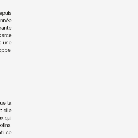
depuis
année
mante
parce
s une
oppe,
ue la
t elle
ux qui
olins,
ti, ce