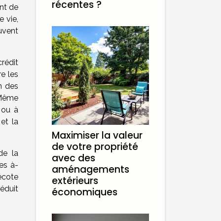
récentes ?
ent de
e vie,
uvent
rédit
re les
n des
 Même
 ou à
 et la
Maximiser la valeur
de votre propriété
de la
avec des
es à-
aménagements
écote
extérieurs
réduit
économiques