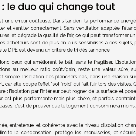
n : le duo qui change tout
c’est une erreur coûteuse. Dans l’ancien, la performance énerg
er, et ventiler correctement. Sans ventilation adaptée, l’étan
ures, et dégrade la qualité de l’air, ce qui peut transformer u
Les acheteurs sont de plus en plus sensibilisés à ces sujets,
e le DPE est devenu un critère de tri dès l’annonce.
nc ceux qui améliorent le bâti sans le fragiliser. L’isolatio
ons au meilleur ratio coût/gain, reste une valeur sûre, su
est simple. L’isolation des planchers bas, dans une maison su
, car elle coupe l’effet “sol froid” qui fait fuir lors des visites.
e : l’isolation par l’intérieur peut rogner de la surface et pos
ieur est plus performante mais plus chère, et parfois contrain
es cases, c’est de prouver que le logement consommera moins,
ée, entretenue, et cohérente avec le niveau d’isolation chan
limite la condensation, protège les menuiseries, et sécuris