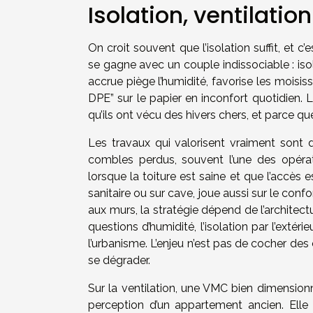
Isolation, ventilatio
On croit souvent que l’isolation suffit, et 
se gagne avec un couple indissociable : isol
accrue piège l’humidité, favorise les moisiss
DPE” sur le papier en inconfort quotidien. 
qu’ils ont vécu des hivers chers, et parce qu
Les travaux qui valorisent vraiment sont do
combles perdus, souvent l’une des opérati
lorsque la toiture est saine et que l’accès 
sanitaire ou sur cave, joue aussi sur le confort
aux murs, la stratégie dépend de l’architectur
questions d’humidité, l’isolation par l’extér
l’urbanisme. L’enjeu n’est pas de cocher d
se dégrader.
Sur la ventilation, une VMC bien dimensionn
perception d’un appartement ancien. Elle 