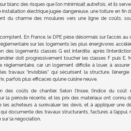
sur blanc des risques que l’on minimisait autrefois, et ils serv
nstallation électrique jugée dangereuse, une toiture en fin d
ent du charme des moulures vers une ligne de coûts, so
 comptent. En France, le DPE pèse désormais sur l’accès au c
er réglementaire sur les logements les plus énergivores accélè
on des logements classés G est interdite, après l’interdictio
alendrier doit progressivement toucher les classes F puis E.
e réglementaire, car un logement difficile à louer, à assurer
s travaux “invisibles” qui sécurisent la structure, l’énergie
, parfois plus efficaces qu’une cuisine neuve.
tion des coûts de chantier. Selon l’Insee, l’indice du coût 
ur la période récente, et les prix des matériaux ont connu d
les acheteurs à surévaluer les devis, et à appliquer une d
r qui documente des travaux structurants, factures à l’appui, 
 sur la négociation.