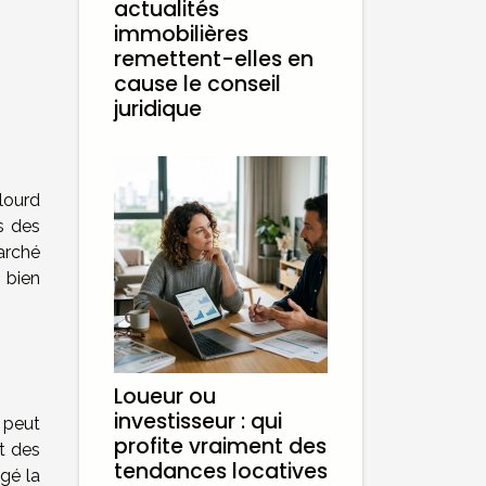
actualités
immobilières
remettent-elles en
cause le conseil
juridique
lourd
s des
arché
 bien
Loueur ou
investisseur : qui
i peut
profite vraiment des
t des
tendances locatives
gé la