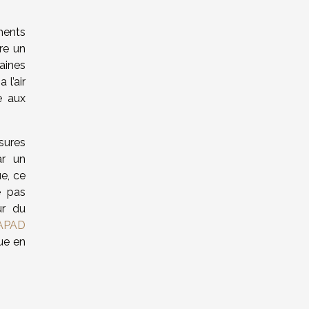
ments
ire un
aines
 l’air
e aux
sures
ar un
ue, ce
e pas
ur du
APAD
ue en