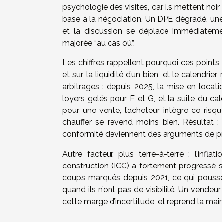
psychologie des visites, car ils mettent noir 
base à la négociation. Un DPE dégradé, une i
et la discussion se déplace immédiatem
majorée “au cas où”.
Les chiffres rappellent pourquoi ces points
et sur la liquidité d’un bien, et le calendri
arbitrages : depuis 2025, la mise en locati
loyers gelés pour F et G, et la suite du c
pour une vente, l’acheteur intègre ce risqu
chauffer se revend moins bien. Résultat : le
conformité deviennent des arguments de prix
Autre facteur, plus terre-à-terre : l’infla
construction (ICC) a fortement progressé s
coups marqués depuis 2021, ce qui pousse 
quand ils n’ont pas de visibilité. Un vendeu
cette marge d’incertitude, et reprend la main