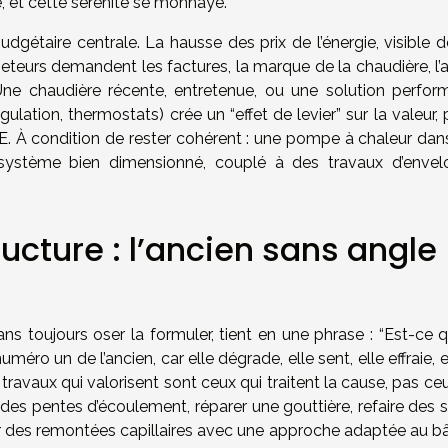
té, et cette sérénité se monnaye.
udgétaire centrale. La hausse des prix de l’énergie, visible 
heteurs demandent les factures, la marque de la chaudière, l’
n. Une chaudière récente, entretenue, ou une solution perfor
ation, thermostats) crée un “effet de levier” sur la valeur, 
DPE. À condition de rester cohérent : une pompe à chaleur dan
n système bien dimensionné, couplé à des travaux d’envel
ructure : l’ancien sans angle
s toujours oser la formuler, tient en une phrase : “Est-ce q
méro un de l’ancien, car elle dégrade, elle sent, elle effraie, e
ravaux qui valorisent sont ceux qui traitent la cause, pas ce
des pentes d’écoulement, réparer une gouttière, refaire des s
ter des remontées capillaires avec une approche adaptée au bâ