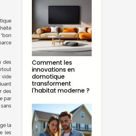
étique
chéité
n “bon
 parce
Comment les
n des
innovations en
rtout
domotique
r vide
transforment
 Quant
l'habitat moderne ?
er des
te par
 sans
ge la
e les