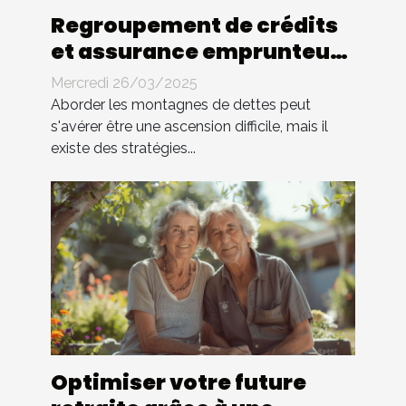
Regroupement de crédits
et assurance emprunteur
stratégies pour réduire
Mercredi 26/03/2025
vos mensualités
Aborder les montagnes de dettes peut
s'avérer être une ascension difficile, mais il
existe des stratégies...
Optimiser votre future