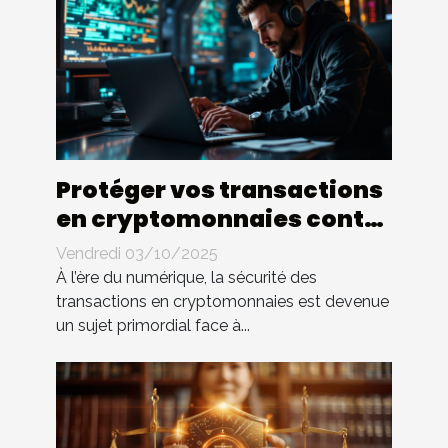
Protéger vos transactions
en cryptomonnaies contre
les cybermenaces
Vendredi 03/10/2025
À l’ère du numérique, la sécurité des
transactions en cryptomonnaies est devenue
un sujet primordial face à...