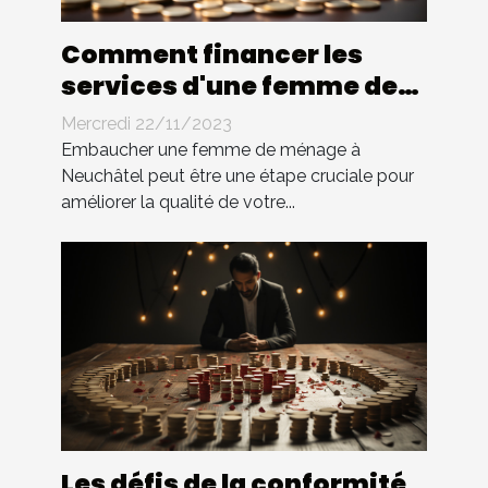
Comment financer les
services d'une femme de
ménage à Neuchâtel:
Mercredi 22/11/2023
Guide sur les options
Embaucher une femme de ménage à
d'assurance et de prêt
Neuchâtel peut être une étape cruciale pour
améliorer la qualité de votre...
Les défis de la conformité