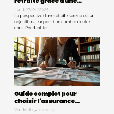
retraite grâce à une
consultation
Lundi 27/01/2025
personnalisée
La perspective d'une retraite sereine est un
objectif majeur pour bon nombre d'entre
nous. Pourtant, le...
Guide complet pour
choisir l'assurance
professionnelle adaptée à
Vendredi 15/11/2024