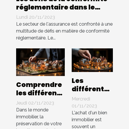
réglementaire dans le
secteur de l'assurance
Lundi 20/11/2023
Le secteur de l'assurance est confronté à une
multitude de défis en matière de conformité
réglementaire. Le...
Les
Comprendre
différents
les différents
types de
Mercredi
types
Jeudi 02/11/2023
prêts
01/11/2023
d'assurances
Dans le monde
bancaires
L'achat d'un bien
immobilières
immobilier, la
immobilier est
pour
préservation de votre
pour garantir
souvent un