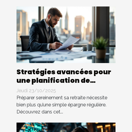
Stratégies avancées pour
une planification de
retraite efficace
Jeudi 23/10/2025
Préparer sereinement sa retraite nécessite
bien plus qu’une simple épargne régulière.
Découvrez dans cet...