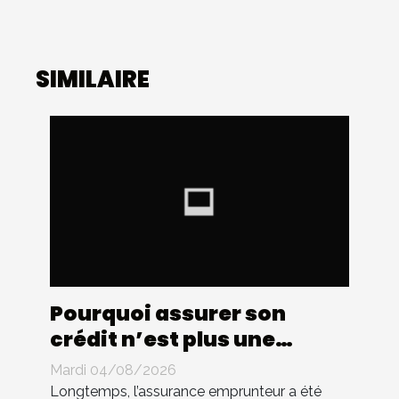
SIMILAIRE
Pourquoi assurer son
crédit n’est plus une
simple formalité
Mardi 04/08/2026
aujourd’hui
Longtemps, l’assurance emprunteur a été