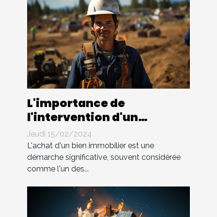
L'importance de
l'intervention d'un
géomètre-expert pour la
Jeudi 15/02/2024
délimitation de propriété
L'achat d'un bien immobilier est une
avant un achat immobilier
démarche significative, souvent considérée
comme l'un des...