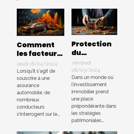
Protection
Comment
du
les facteurs
patrimoine
comme
Vendredi
Jeudi 18/04/2024
immobilier
l'âge et le
08/03/2024
Lorsqu'il s'agit de
en LMNP :
Dans un monde où
lieu de
souscrire à une
l'investissement
quelles
assurance
résidence
immobilier prend
automobile, de
assurances
influencent-
une place
nombreux
choisir ?
ils le coût de
prépondérante dans
conducteurs
l'assurance
les stratégies
s'interrogent sur le...
patrimoniales...
automobile
?