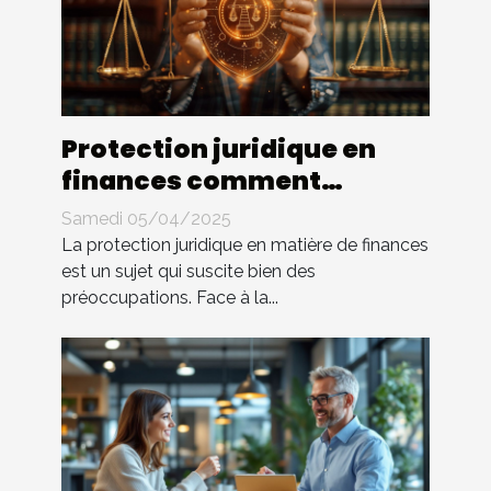
Protection juridique en
finances comment
défendre vos droits sans
Samedi 05/04/2025
dépenser une fortune
La protection juridique en matière de finances
est un sujet qui suscite bien des
préoccupations. Face à la...