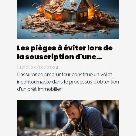
Les pièges à éviter lors de
la souscription d'une
assurance emprunteur
Lundi 22/01/2024
L'assurance emprunteur constitue un volet
incontournable dans le processus d'obtention
d'un prêt immobilier...