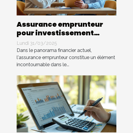
Assurance emprunteur
pour investissement
locatif stratégies pour
Lundi 31/03/2025
réduire les coûts
Dans le panorama financier actuel,
l'assurance emprunteur constitue un élément
incontournable dans le...