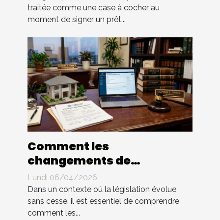
traitée comme une case à cocher au
moment de signer un prêt...
Comment les
changements de
régulation impactent-ils
Lundi 06/04/2026
les assurances habitation
Dans un contexte où la législation évolue
?
sans cesse, il est essentiel de comprendre
comment les...