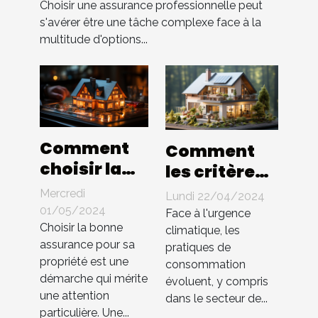
votre secteur
Choisir une assurance professionnelle peut
s'avérer être une tâche complexe face à la
multitude d'options...
Comment
Comment
choisir la
les critères
meilleure
écologiques
Mercredi
Lundi 22/04/2024
assurance
influencent-
01/05/2024
Face à l'urgence
pour votre
Choisir la bonne
ils les tarifs
climatique, les
assurance pour sa
propriété
pratiques de
des
propriété est une
consommation
assurances
démarche qui mérite
évoluent, y compris
habitation ?
une attention
dans le secteur de...
particulière. Une...